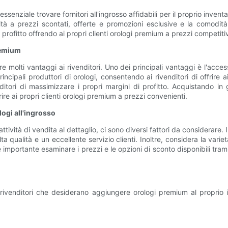
 essenziale trovare fornitori all'ingrosso affidabili per il proprio inven
lità a prezzi scontati, offerte e promozioni esclusive e la comodità
 profitto offrendo ai propri clienti orologi premium a prezzi competitiv
premium
ffre molti vantaggi ai rivenditori. Uno dei principali vantaggi è l'acces
cipali produttori di orologi, consentendo ai rivenditori di offrire ai pro
itori di massimizzare i propri margini di profitto. Acquistando in g
rire ai propri clienti orologi premium a prezzi convenienti.
logi all'ingrosso
attività di vendita al dettaglio, ci sono diversi fattori da considerare.
a qualità e un eccellente servizio clienti. Inoltre, considera la varietà
 importante esaminare i prezzi e le opzioni di sconto disponibili tramit
 i rivenditori che desiderano aggiungere orologi premium al proprio inv