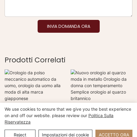
INVIA DOMANDA ORA
Prodotti Correlati
Orologio da polso
Nuovo orologio al quarzo
We use cookies to ensure that we give you the best experience
meccanico automatico da
moda in metallo Orologio da
on and off our website. please review our
Politica Sulla
uomo, orologio da uomo alla
donna con temperamento
Riservatezza
moda di alta marca
Semplice orologio al quarzo
Copyright © 2026 Xiamen Nifer Electronics Co., Ltd -
giapponese
britannico
www.niferwatch.com |
Mappa del sito
Reject
Impostazioni dei cookie
ACCETTO ORA