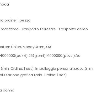
 moda.
o ordine: 1 pezzo
 marittimo · Trasporto terrestre · Trasporto aereo
 Western Union, MoneyGram, OA
,2-1000000(pezzi):25(giorni),>1000000(pezzi):Da
(min. Ordine: 1 set), Imballaggio personalizzato (min.
alizzazione grafica (min. Ordine: 1 set)
da donna