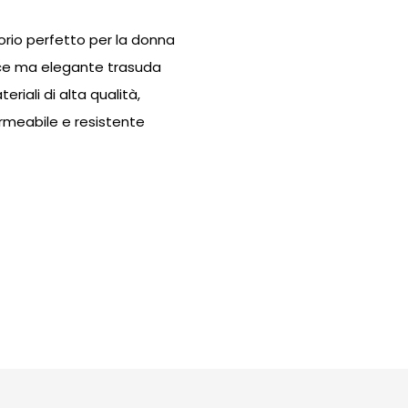
orio perfetto per la donna
ice ma elegante trasuda
riali di alta qualità,
rmeabile e resistente