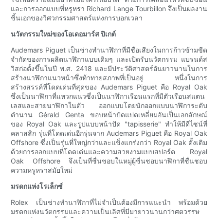
และการออกแบบที่หรูหรา Richard Lange Tourbillon จึงเป็นผลงาน
ชิ้นเอกของวิศวกรรมศาสตร์แห่งการบอกเวลา
นวัตกรรมใหม่ของโอเดอมาร์ส ปิเกต์
Audemars Piguet เป็นช่างทำนาฬิกาที่มีชื่อเสียงในการก้าวข้ามขีด
จำกัดของการผลิตนาฬิกาแบบเดิมๆ และเปิดรับนวัตกรรม แบรนด์ส
วิสก่อตั้งขึ้นในปี พ.ศ. 2418 และมีประวัติศาสตร์อันยาวนานในการ
สร้างนาฬิกาแนวหน้าซึ่งท้าทายสภาพที่เป็นอยู่ หนึ่งในการ
สร้างสรรค์ที่โดดเด่นที่สุดของ Audemars Piguet คือ Royal Oak
ซึ่งเป็นนาฬิกาที่แหวกแนวซึ่งเป็นนาฬิกาเรือนแรกที่มีตัวเรือนสแตน
เลสและสายนาฬิกาในตัว ออกแบบโดยนักออกแบบนาฬิการะดับ
ตำนาน Gérald Genta ขอบหน้าปัดแปดเหลี่ยมอันเป็นเอกลักษณ์
ของ Royal Oak และรูปแบบหน้าปัด "tapisserie" ทำให้มีดีไซน์ที่
คลาสสิก รุ่นที่โดดเด่นอีกรุ่นจาก Audemars Piguet คือ Royal Oak
Offshore ซึ่งเป็นรุ่นที่ใหญ่กว่าและแข็งแกร่งกว่า Royal Oak ดั้งเดิม
ด้วยการออกแบบที่โดดเด่นและความสวยงามแบบสปอร์ต Royal
Oak Offshore จึงเป็นที่ชื่นชอบในหมู่ผู้ชื่นชอบนาฬิกาที่ชื่นชอบ
ความหรูหราสมัยใหม่
มรดกแห่งโรเล็กซ์
Rolex เป็นช่างทำนาฬิกาที่ไม่จำเป็นต้องมีการแนะนำ พร้อมด้วย
มรดกแห่งนวัตกรรมและความเป็นเลิศที่มีมายาวนานกว่าศตวรรษ