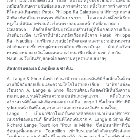
เวลา นับตั้งแต่ก่อตั้งในปี 1839 แบรนด์หรูของสวิสก็มีความหมาย
เหมือนกันกับความซับซ้อนและความสง่างาม หนึ่งในการสร้างสรรค์
ที่โดดเด่นที่สุดของ Patek Philippe คือ Calatrava นาฬิกาชุดคลาส
สิกที่สะท้อนถึงความหรูหราที่เกินบรรยาย โดดเด่นด้วยดีไซน์เรียบ
หรูสไตล์มินิมอลพร้อมตัวเรือนทรงกลมและหน้าปัดที่สะอาดตา
Calatrava คือตัวเลือกที่สมบูรณ์แบบสำหรับผู้ที่ชื่นชอบความเรียบ
ง่ายที่ประณีต นาฬิกาที่น่าสังเกตอีกเรือนหนึ่งจาก Patek Philippe
คือ Nautilus นาฬิกาแนวสปอร์ตที่ผสมผสานความงามอันทนทาน
เข้ากับความเชี่ยวชาญด้านการผลิตนาฬิการะดับสูง ด้วยตัวเรือน
ทรงช่องหน้าต่างอันโดดเด่นและสายนาฬิกาที่ผสานเข้าด้วยกัน
Nautilus จึงเป็นสัญลักษณ์ของความหรูหราแบบสบายๆ
ศิลปกรรมของเอ มีเหตุมีผล & ซาห์เน
A. Lange & Shne คือช่างทำนาฬิกาชาวเยอรมันที่มีชื่อเสียงในด้าน
งานฝีมืออันยอดเยี่ยมและความใส่ใจในรายละเอียด นาฬิกาแต่ละ
เรือนจาก A. Lange & Shne คืองานศิลปะที่แสดงให้เห็นถึงความ
ทุ่มเทของแบรนด์ในด้านความแม่นยำและคุณภาพ หนึ่งในการ
สร้างสรรค์ที่โดดเด่นที่สุดของแบรนด์คือ Lange 1 ซึ่งเป็นนาฬิกาที่มี
รูปแบบหน้าปัดที่ไม่อยู่ตรงกลางและการแสดงวันที่ขนาดใหญ่
Lange 1 เป็นนาฬิกาโมเดิร์นคลาสสิกที่กลายมาเป็นนาฬิกาซิก
เนเจอร์ของแบรนด์ อีกหนึ่งรุ่นที่โดดเด่นจาก A. Lange & Shne คือ
Richard Lange Tourbillon "Pour le Mérite" ซึ่งเป็นนาฬิกาที่ซับ
ซ้อนสูงที่ผสมผสาน Tourbillon เข้ากับระบบส่งกำลังแบบฟิวส์และ
โซ่เพื่อความแม่นยำที่ไม่มีใครเทียบได้ ด้วยการเคลื่อนไหวที่ซับซ้อน