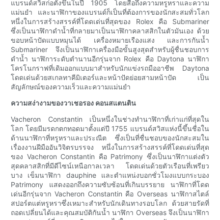
แบรนด์สวิสก่อตั้งขึ้นในปี 1905 โดยสื่อถึงความหรูหราและความ
แม่นยำ และนาฬิกาของแบรนด์ก็เป็นที่ต้องการของนักสะสมทั่วโลก
หนึ่งในการสร้างสรรค์ที่โดดเด่นที่สุดของ Rolex คือ Submariner
ซึ่งเป็นนาฬิกาดำน้ำที่กลายมาเป็นนาฬิกาคลาสสิกในตัวมันเอง ด้วย
ขอบหน้าปัดแบบหมุนได้ เครื่องหมายเรืองแสง และการกันน้ำ
Submariner จึงเป็นนาฬิกาเครื่องมือขั้นสูงสุดสำหรับผู้ชื่นชอบการ
ดำน้ำ นาฬิการะดับตำนานอีกรุ่นจาก Rolex คือ Daytona นาฬิกา
โครโนกราฟที่เดิมออกแบบมาสำหรับนักแข่งรถมืออาชีพ Daytona
โดดเด่นด้วยสเกลทาคีมิเตอร์และหน้าปัดย่อยสามหน้าปัด เป็น
สัญลักษณ์ของความเร็วและความแม่นยำ
ความสง่างามของวาเชอรอง คอนสแตนติน
Vacheron Constantin เป็นหนึ่งในช่างทำนาฬิกาที่เก่าแก่ที่สุดใน
โลก โดยมีมรดกตกทอดมาตั้งแต่ปี 1755 แบรนด์สวิสแห่งนี้ขึ้นชื่อใน
ด้านนาฬิกาที่หรูหราและประณีต ซึ่งเป็นที่ชื่นชอบของนักสะสมใน
เรื่องงานฝีมืออันวิจิตรบรรจง หนึ่งในการสร้างสรรค์ที่โดดเด่นที่สุด
ของ Vacheron Constantin คือ Patrimony ซึ่งเป็นนาฬิกาแต่งตัว
สุดคลาสสิกที่มีดีไซน์เหนือกาลเวลา โดดเด่นด้วยตัวเรือนที่เพรียว
บาง เข็มนาฬิกา dauphine และตำแหน่งบอกชั่วโมงแบบกระบอง
Patrimony แสดงออกถึงความซับซ้อนที่เกินบรรยาย นาฬิกาที่โดด
เด่นอีกรุ่นจาก Vacheron Constantin คือ Overseas นาฬิกาสไตล์
สปอร์ตแต่หรูหราซึ่งเหมาะสำหรับนักเดินทางรอบโลก ด้วยสายรัดที่
ถอดเปลี่ยนได้และคุณสมบัติกันน้ำ นาฬิกา Overseas จึงเป็นนาฬิกา