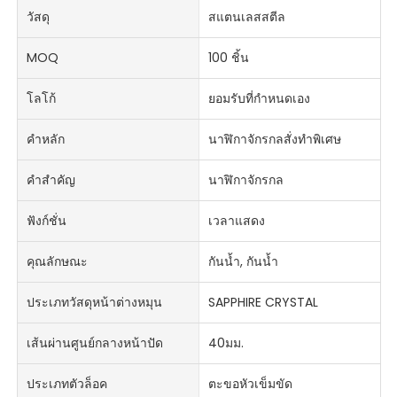
วัสดุ
สแตนเลสสตีล
MOQ
100 ชิ้น
โลโก้
ยอมรับที่กำหนดเอง
คำหลัก
นาฬิกาจักรกลสั่งทำพิเศษ
คำสำคัญ
นาฬิกาจักรกล
ฟังก์ชั่น
เวลาแสดง
คุณลักษณะ
กันน้ำ, กันน้ำ
ประเภทวัสดุหน้าต่างหมุน
SAPPHIRE CRYSTAL
เส้นผ่านศูนย์กลางหน้าปัด
40มม.
ประเภทตัวล็อค
ตะขอหัวเข็มขัด