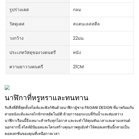
รูปร่างเคส
กลม
วัสดุเคส
สแตนเลสสตีล
วงกว้าง
22มม.
ประเภทวัสดุของวงดนตรี
หนัง
ความยาววงดนตรี
21CM
นาฬิกาที่หรูหราและทนทาน
รับสิ่งที่ดีที่สุดทั้งสไตล์และฟังก์ชันด้วยนาฬิกาผู้ชาย PAGANI DESIGN ที่มาพร้อมกับ
สายหนังแท้และกลไกจักรกลอัตโนมัติ ด้วยการออกแบบที่กันน้ำและส่องสว่าง
นาฬิกาเรือนนี้จึงเหมาะสำหรับทุกโอกาส และจะทำให้คุณทันเวลาและตามเทรนด์
นอกจากนี้ สไตล์มินิมอลและโครงสร้างคุณภาพสูงยังทำให้คอลเลกชั่นนี้กลายเป็น
คอลเลกชั่นของคุณที่เหนือกาลเวลา