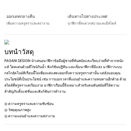
ออกเดทกลางคืน
เดินทางไปต่างประเทศ
เพิ่มความหรูหราและสง่างาม
นาฬิกาที่สะดวกสบายและมีสไตล์
บทนำวัสดุ
PAGANI DESIGN นำเสนอนาฬิกาข้อมือผู้ชายที่ทันสมัยและเรียบง่ายที่ทำจากหนัง
แท้ โดดเด่นด้วยดีไซน์กันน้ำ ฟังก์ชันปฏิทิน และเข็มนาฬิกาที่มีแสง นาฬิการะบบ
กลไกอัตโนมัติเรือนนี้ไม่เพียงแต่แสดงออกถึงความหรูหราเท่านั้น แต่ยังมอบคุณ
ประโยชน์ที่เป็นประโยชน์ เช่น การบอกเวลาที่แม่นยำและความทนทานอีกด้วย ด้วย
สไตล์ที่หรูหราแต่เรียบง่าย นาฬิกาเรือนนี้จึงเหมาะสำหรับคนทันสมัยที่ให้ความ
สำคัญกับทั้งแฟชั่นและฟังก์ชันการทำงาน
◎ ความหรูหราและความซับซ้อน
◎ วัสดุคุณภาพสูง
◎ ความแม่นยำและความสง่างาม