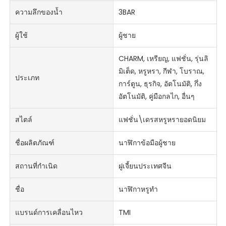
ความลึกของน้ำ
3BAR
ผู้ใช้
ผู้ชาย
CHARM, เหรียญ, แฟชั่น, รุ่นลิ
มิเต็ด, หรูหรา, กีฬา, โบราณ,
ประเภท
การ์ตูน, ธุรกิจ, อัตโนมัติ, กึ่ง
อัตโนมัติ, คู่มือกลไก, อื่นๆ
สไตล์
แฟชั่น\เดรสหรูหรายอดนิยม
ชื่อผลิตภัณฑ์
นาฬิกาข้อมือผู้ชาย
สถานที่กำเนิด
ฝูเจี้ยนประเทศจีน
ชื่อ
นาฬิกาหรูทำ
แบรนด์การเคลื่อนไหว
TMI