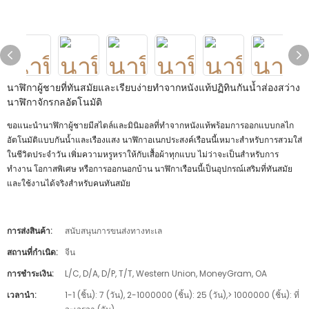
นาฬิกาผู้ชายที่ทันสมัยและเรียบง่ายทำจากหนังแท้ปฏิทินกันน้ำส่องสว่าง
นาฬิกาจักรกลอัตโนมัติ
ขอแนะนำนาฬิกาผู้ชายมีสไตล์และมินิมอลที่ทำจากหนังแท้พร้อมการออกแบบกลไก
อัตโนมัติแบบกันน้ำและเรืองแสง นาฬิกาอเนกประสงค์เรือนนี้เหมาะสำหรับการสวมใส่
ในชีวิตประจำวัน เพิ่มความหรูหราให้กับเสื้อผ้าทุกแบบ ไม่ว่าจะเป็นสำหรับการ
ทำงาน โอกาสพิเศษ หรือการออกนอกบ้าน นาฬิกาเรือนนี้เป็นอุปกรณ์เสริมที่ทันสมัย
และใช้งานได้จริงสำหรับคนทันสมัย
การส่งสินค้า:
สนับสนุนการขนส่งทางทะเล
สถานที่กำเนิด:
จีน
การชำระเงิน:
L/C, D/A, D/P, T/T, Western Union, MoneyGram, OA
เวลานำ:
1-1 (ชิ้น): 7 (วัน), 2-1000000 (ชิ้น): 25 (วัน),> 1000000 (ชิ้น): ที่