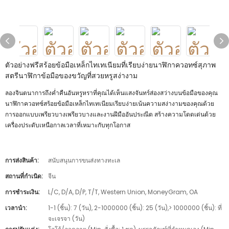
ตัวอย่างฟรีสร้อยข้อมือเหล็กไทเทเนียมที่เรียบง่ายนาฬิกาควอทซ์สุภาพ
สตรีนาฬิกาข้อมือของขวัญที่สวยหรูสง่างาม
ลองจินตนาการถึงค่ำคืนอันหรูหราที่คุณได้เห็นแสงจันทร์ส่องสว่างบนข้อมือของคุณ
นาฬิกาควอทซ์สร้อยข้อมือเหล็กไทเทเนียมเรียบง่ายเน้นความสง่างามของคุณด้วย
การออกแบบเพรียวบางเพรียวบางและงานฝีมืออันประณีต สร้างความโดดเด่นด้วย
เครื่องประดับเหนือกาลเวลาที่เหมาะกับทุกโอกาส
การส่งสินค้า:
สนับสนุนการขนส่งทางทะเล
สถานที่กำเนิด:
จีน
การชำระเงิน:
L/C, D/A, D/P, T/T, Western Union, MoneyGram, OA
เวลานำ:
1-1 (ชิ้น): 7 (วัน), 2-1000000 (ชิ้น): 25 (วัน),> 1000000 (ชิ้น): ที่
จะเจรจา (วัน)