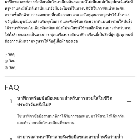
นาฬิกาควอทซ์สายข้อมือเหล็กไทเทเนียมอันงดงามนี้ไม่เพียงแต่เป็นอุปกรณ์เสริมที่
หรูหราและมีสไตล์เท่านั้น แต่ยังมีประโยชน์ในทางปฏิบัติในการกันน้ำและกัน
ความชื้นอีกด้วย การออกแบบที่เหนือกาลเวลาและวัสดุคุณภาพสูงทำให้เป็นของ
ขวัญที่สมบูรณ์แบบสำหรับทุกโอกาส และฟังก์ชันแสดงเวลาที่แม่นยำช่วยให้มั่นใจ
ได้ว่านาฬิกาจะไม่เพียงทันสมัยแต่ยังมีประโยชน์ใช้สอยอีกด้วย เหมาะสำหรับสวม
ใส่ทั้งลำลองและเป็นทางการ ชุดเครื่องประดับนาฬิกาเรือนนี้เป็นสิ่งที่ผู้หญิงทุกคนที่
ต้องการเพิ่มความหรูหราให้กับตู้เสื้อผ้าของเธอ
○ วัสดุ
◎ วัสดุ
◎ วัสดุ
FAQ
นาฬิกาสร้อยข้อมือเหมาะสำหรับการสวมใส่ในชีวิต
1
ประจำวันหรือไม่?
ใช่ นาฬิกาข้อมือสายนาฬิกาได้รับการออกแบบมาให้สวมใส่ได้ทุกวัน
และทำจากเหล็กไทเทเนียมที่ทนทาน
สามารถสวมนาฬิกาสายรัดข้อมือขณะอาบน้ำหรือว่ายน้ำ