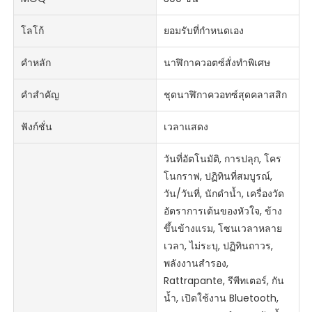
โลโก้
ยอมรับที่กำหนดเอง
คำหลัก
นาฬิกาควอตซ์สั่งทำพิเศษ
คำสำคัญ
ชุดนาฬิกาควอทซ์สุดคลาสสิก
ฟังก์ชั่น
เวลาแสดง
วันที่อัตโนมัติ, การปลุก, โคร
โนกราฟ, ปฏิทินที่สมบูรณ์,
วัน/วันที่, นักดำน้ำ, เครื่องวัด
อัตราการเต้นของหัวใจ, ข้าง
ขึ้นข้างแรม, โซนเวลาหลาย
เวลา, ไม่ระบุ, ปฏิทินถาวร,
พลังงานสำรอง,
Rattrapante, รีพีทเตอร์, กัน
น้ำ, เปิดใช้งาน Bluetooth,