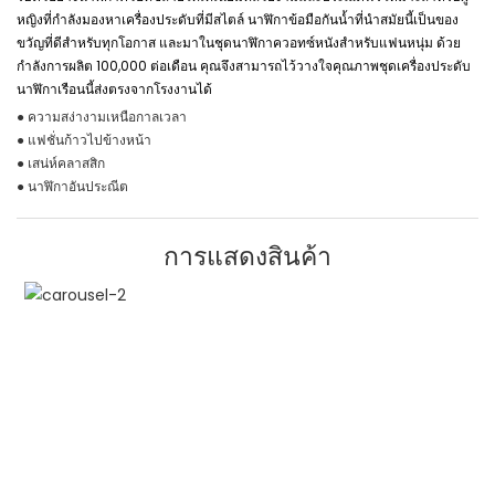
หญิงที่กำลังมองหาเครื่องประดับที่มีสไตล์ นาฬิกาข้อมือกันน้ำที่นำสมัยนี้เป็นของ
ขวัญที่ดีสำหรับทุกโอกาส และมาในชุดนาฬิกาควอทซ์หนังสำหรับแฟนหนุ่ม ด้วย
กำลังการผลิต 100,000 ต่อเดือน คุณจึงสามารถไว้วางใจคุณภาพชุดเครื่องประดับ
นาฬิกาเรือนนี้ส่งตรงจากโรงงานได้
● ความสง่างามเหนือกาลเวลา
● แฟชั่นก้าวไปข้างหน้า
● เสน่ห์คลาสสิก
● นาฬิกาอันประณีต
การแสดงสินค้า