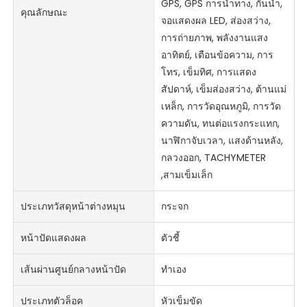
GPS, GPS การนำทาง, กันน้ำ,
คุณลักษณะ
จอแสดงผล LED, ส่องสว่าง,
การถ่ายภาพ, พลังงานแสง
อาทิตย์, เตือนข้อความ, การ
โทร, เข็มทิศ, การแสดง
สัปดาห์, เข็มส่องสว่าง, ต้านแม่
เหล็ก, การวัดอุณหภูมิ, การวัด
ความดัน, ทนต่อแรงกระแทก,
นาฬิกาจับเวลา, แสงด้านหลัง,
กลวงออก, TACHYMETER
,สามเข็มเล็ก
ประเภทวัสดุหน้าต่างหมุน
กระจก
หน้าปัดแสดงผล
ตัวชี้
เส้นผ่านศูนย์กลางหน้าปัด
ทำเอง
ประเภทตัวล็อค
หัวเข็มขัด