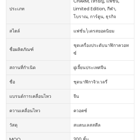
CHARM, เหรียญ, แฟชั่น,
ประเภท
Limited Edition, กีฬา,
โบราณ, การ์ตูน, ธุรกิจ
สไตล์
แฟชั่น\เดรสยอดนิยม
ชุดเครื่องประดับนาฬิกาควอท
ชื่อผลิตภัณฑ์
ซ์
สถานที่กำเนิด
ฝูเจี้ยนประเทศจีน
ชื่อ
ชุดนาฬิกาจิวเวลรี่
แบรนด์การเคลื่อนไหว
จีน
ความเคลื่อนไหว
ควอตซ์
วัสดุ
สแตนเลสสตีล
MOQ
300 ชิ้น