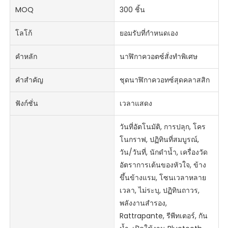
MOQ
300 ชิ้น
โลโก้
ยอมรับที่กำหนดเอง
คำหลัก
นาฬิกาควอตซ์สั่งทำพิเศษ
คำสำคัญ
ชุดนาฬิกาควอทซ์สุดคลาสสิก
ฟังก์ชั่น
เวลาแสดง
วันที่อัตโนมัติ, การปลุก, โคร
โนกราฟ, ปฏิทินที่สมบูรณ์,
วัน/วันที่, นักดำน้ำ, เครื่องวัด
อัตราการเต้นของหัวใจ, ข้าง
ขึ้นข้างแรม, โซนเวลาหลาย
เวลา, ไม่ระบุ, ปฏิทินถาวร,
พลังงานสำรอง,
Rattrapante, รีพีทเตอร์, กัน