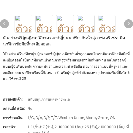
ตัวอย่างฟรีผู้หญิงนาฬิกาควอตซ์ญี่ปุ่นนาฬิกากันน้ำสุภาพสตรีเซรามิค
นาฬิกาข้อมือที่ละเอียดอ่อน
"ตัวอย่างฟรีนาฬิกาผู้หญิงควอตซ์ญี่ปุ่นนาฬิกากันน้ำสุภาพสตรีเซรามิคนาฬิกาข้อมือที่
ละเอียดอ่อน" เป็นนาฬิกากันน้ำคุณภาพสูงพร้อมสายเซรามิกที่ทนทาน กลไกควอตซ์
แบบญี่ปุ่นรับประกันความแม่นยำและความน่าเชื่อถือ ด้วยการออกแบบที่หรูหราและ
ละเอียดอ่อน นาฬิกาเรือนนี้จึงเหมาะสำหรับผู้หญิงที่กำลังมองหาอุปกรณ์เสริมที่มีสไตล์
และใช้งานได้ดี
การส่งสินค้า:
สนับสนุนการขนส่งทางทะเล
สถานที่กำเนิด:
จีน
การชำระเงิน:
L/C, D/A, D/P, T/T, Western Union, MoneyGram, OA
เวลานำ:
1-1 (ชิ้น): 7 (วัน), 2-1000000 (ชิ้น): 25 (วัน),> 1000000 (ชิ้น): ที่