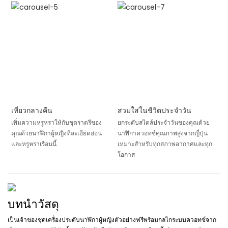
เที่ยวกลางคืน
สวมใส่ในชีวิตประจำวัน
เพิ่มความหรูหราให้กับชุดราตรีของ
ยกระดับสไตล์ประจำวันของคุณด้วย
คุณด้วยนาฬิกาผู้หญิงที่ละเอียดอ่อน
นาฬิกาควอทซ์คุณภาพสูงจากญี่ปุ่น
และหรูหราเรือนนี้
เหมาะสำหรับทุกสภาพอากาศและทุก
โอกาส
บทนำวัสดุ
เป็นเจ้าของชุดเครื่องประดับนาฬิกาผู้หญิงตัวอย่างฟรีพร้อมกลไกระบบควอทซ์จาก