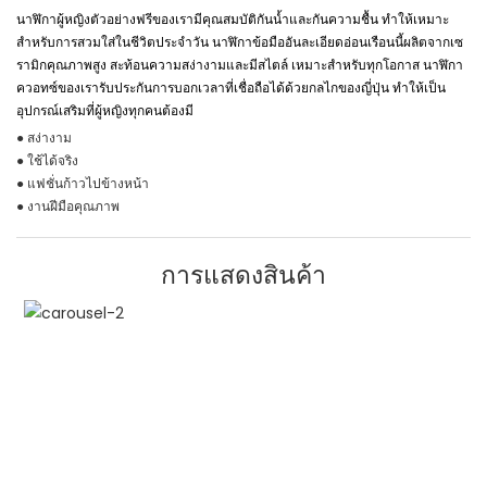
นาฬิกาผู้หญิงตัวอย่างฟรีของเรามีคุณสมบัติกันน้ำและกันความชื้น ทำให้เหมาะ
สำหรับการสวมใส่ในชีวิตประจำวัน นาฬิกาข้อมืออันละเอียดอ่อนเรือนนี้ผลิตจากเซ
รามิกคุณภาพสูง สะท้อนความสง่างามและมีสไตล์ เหมาะสำหรับทุกโอกาส นาฬิกา
ควอทซ์ของเรารับประกันการบอกเวลาที่เชื่อถือได้ด้วยกลไกของญี่ปุ่น ทำให้เป็น
อุปกรณ์เสริมที่ผู้หญิงทุกคนต้องมี
● สง่างาม
● ใช้ได้จริง
● แฟชั่นก้าวไปข้างหน้า
● งานฝีมือคุณภาพ
การแสดงสินค้า