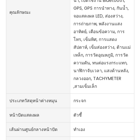
น้ำ, เปิดใช้งาน Bluetooth,
GPS, GPS การนำทาง, กันน้ำ,
คุณลักษณะ
จอแสดงผล LED, ส่องสว่าง,
การถ่ายภาพ, พลังงานแสง
อาทิตย์, เตือนข้อความ, การ
โทร, เข็มทิศ, การแสดง
สัปดาห์, เข็มส่องสว่าง, ต้านแม่
เหล็ก, การวัดอุณหภูมิ, การวัด
ความดัน, ทนต่อแรงกระแทก,
นาฬิกาจับเวลา, แสงด้านหลัง,
กลวงออก, TACHYMETER
,สามเข็มเล็ก
ประเภทวัสดุหน้าต่างหมุน
กระจก
หน้าปัดแสดงผล
ตัวชี้
เส้นผ่านศูนย์กลางหน้าปัด
ทำเอง