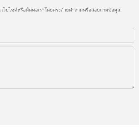
เว็บไซต์หรือติดต่อเราโดยตรงด้วยคำถามหรือสอบถามข้อมูล