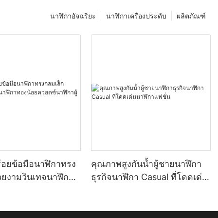
นาฬิกาอัจฉริยะ
นาฬิกาเครื่องประดับ
ผลิตภัณฑ์
้อยข้อมือนาฬิกาทรง
คุณภาพสูงกันน้ำผู้ชายนาฬิกา
วยงามวินเทจนาฬิกา
ธุรกิจนาฬิกา Casual ที่โดดเด่น
อตซ์นาฬิกาผู้หญิง
นาฬิกาแฟชั่น