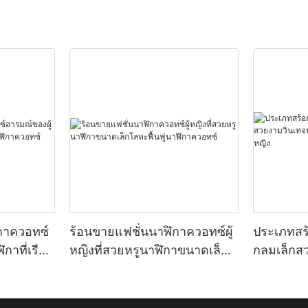
กาควอทซ์
ร้อนขายแฟชั่นนาฬิกาควอทซ์ผู้
ประเภทสร
กาที่เรียบ
หญิงที่สวยหรูนาฬิกาขนาดเล็ก
กลมเล็กส
อทซ์
โลหะฟื้นฟูนาฬิกาควอทซ์
ทองน้อยคว