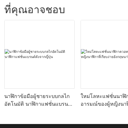
ที่คุณอาจชอบ
นาฬิกาข้อมือผู้ชายระบบกลไก
ใหม่โลหะแฟชั่นนาฬิ
อัตโนมัติ นาฬิกาแฟชั่นแบรนด์
อารมณ์ของผู้หญิงนาฬิ
ดังจากญี่ปุ่น
ง่ายอังกฤษนาฬิกาคว