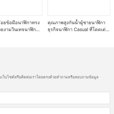
้อยข้อมือนาฬิกาทรง
คุณภาพสูงกันน้ำผู้ชายนาฬิกา
วยงามวินเทจนาฬิกา
ธุรกิจนาฬิกา Casual ที่โดดเด่น
อตซ์นาฬิกาผู้หญิง
นาฬิกาแฟชั่น
เว็บไซต์หรือติดต่อเราโดยตรงด้วยคำถามหรือสอบถามข้อมูล