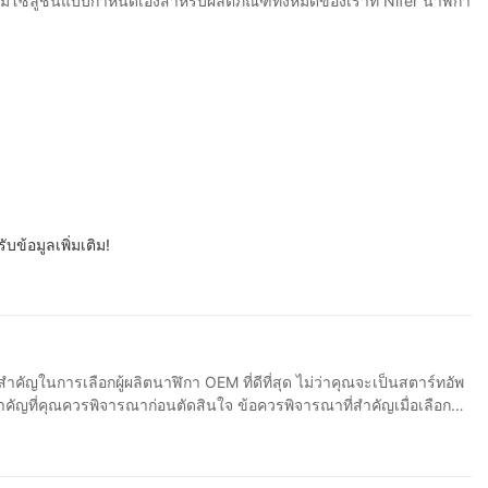
ยมโซลูชันแบบกำหนดเองสำหรับผลิตภัณฑ์ทั้งหมดของเราที่ Nifer นาฬิกา
ข้อมูลเพิ่มเติม!
ำคัญในการเลือกผู้ผลิตนาฬิกา OEM ที่ดีที่สุด ไม่ว่าคุณจะเป็นสตาร์ทอัพ
ตัดสินใจ ข้อควรพิจารณาที่สำคัญเมื่อเลือกผู้
ารที่ควรคำนึงถึงเมื่อเลือกผู้ผลิตนาฬิกา OEM ที่ดีที่สุดสำหรับ