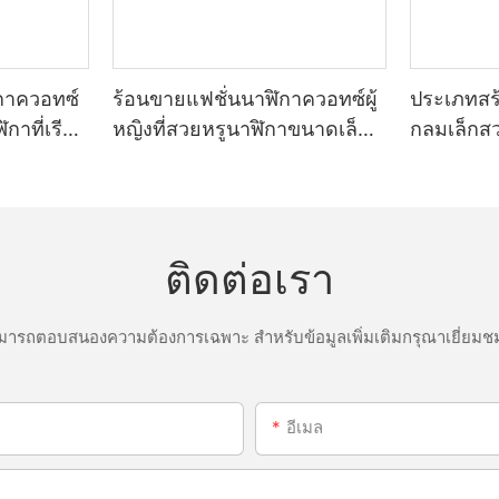
กาควอทซ์
ร้อนขายแฟชั่นนาฬิกาควอทซ์ผู้
ประเภทสร
กาที่เรียบ
หญิงที่สวยหรูนาฬิกาขนาดเล็ก
กลมเล็กส
อทซ์
โลหะฟื้นฟูนาฬิกาควอทซ์
ทองน้อยคว
ติดต่อเรา
ารถตอบสนองความต้องการเฉพาะ สำหรับข้อมูลเพิ่มเติมกรุณาเยี่ยมชม
อีเมล