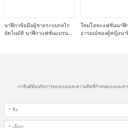
นาฬิกาข้อมือผู้ชายระบบกลไก
ใหม่โลหะแฟชั่นนาฬิ
อัตโนมัติ นาฬิกาแฟชั่นแบรนด์
อารมณ์ของผู้หญิงนาฬิ
ดังจากญี่ปุ่น
ง่ายอังกฤษนาฬิกาคว
เรายินดีต้อนรับการออกแบบและความคิดที่กำหนดเองและสาม
ชื่อ
เนื้อหา