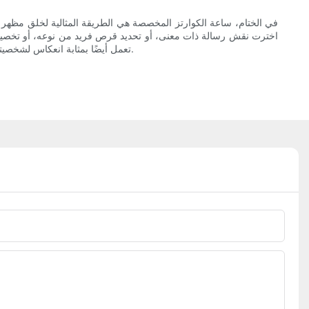
في الختام، ساعة الكوارتز المخصصة هي الطريقة المثالية لخلق مظهر 
اخترت نقش رسالة ذات معنى، أو تحديد قرص فريد من نوعه، أو تخصيص
تعمل أيضًا بمثابة انعكاس لشخصيتك وأذواقك. فلماذا تستقر على ساعة عامة بينما يمكنك الحصول على ساعة مميزة مثلك؟ أدلي ببيان وأنشئ ساعة الكوارتز المخصصة الخاصة بك اليوم.