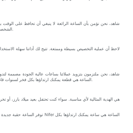
الشخصي. ولهذا السبب قمنا بدمج دقة حركة الكوارتز مع براعة التصميم المخصص، مما يسمح لك بإنشاء ساعة فريدة من نوعها حقًا ستصمد أمام اختبار الزمن.
المقاوم للخدش، والأشرطة المصنوعة من الجلد الأصلي أو الفولاذ المقاوم للصدأ. إن اهتمامنا بالتفاصيل والتزامنا بالجودة يضمن أن كل شيء Nifer الساعة هي قطعة يمكنك ارتداؤها بكل فخر لسنوات قادمة.