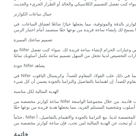
جمال ساعات الكوارتز
 مما يجعلها خيارًا شائعًا لعشاق الساعات. في Nifer شاهد، نحن نؤمن بأن الساعة الرائعة لا ينبغي أن تحافظ على الوقت بدقة فحسب، بل يجب أن تكون أيضًا انعكاسًا لأسلوبك
تصميم ساعتك المميزة
مع Nifer لاحظ أن عملية التخصيص بسيطة وممتعة. تتيح لك أداتنا سهلة الاستخدام عبر الإنترنت الاختيار من بين مجموعة واسعة من أشكال العلب وألوان القرص وخيارات الحزام لإنشاء ساعة فريدة لك. سواء كنت تفضل
جودة Nifer يشاهد
في Nifer شاهد، نحن ملتزمون بتزويد عملائنا بساعات عالية الجودة مصممة لتدوم طويلاً. يتم تصنيع كل ساعة كوارتز مخصصة بعناية باستخدام مواد متميزة، بما في ذلك علب الفولاذ المقاوم للصدأ، وكريستال الياقوت
الهدية المثالية لكل مناسبة
ساعة كوارتز مخصصة من Nifer هي الهدية المثالية لأي مناسبة. سواء كنت تحتفل بعيد ميلاد بارز، أو تخرج، أو ترقية، فإن الساعة المخصصة هي هدية مدروسة وخالدة ستعتز بها لسنوات قادمة. من خلال مجموعتنا الواسعة
ختاماً، Nifer توفر الساعة حقبة جديدة من التخصيص، مما يسمح لك بإنشاء مظهر مميز خاص بك مع ساعات الكوارتز المخصصة لدينا. مع التزامنا بالجودة والاهتمام بالتفاصيل، أ Nifer الساعة هي ساعة يمكنك ارتداؤها بكل
خاتمة