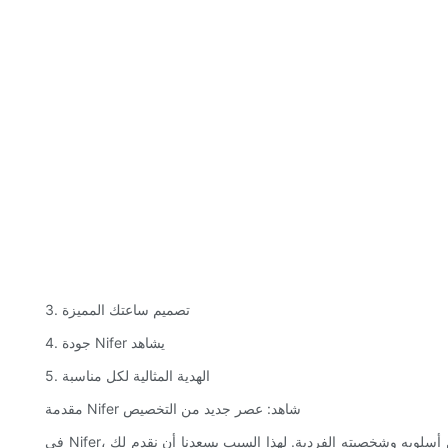
3. تصميم ساعتك المميزة
4. جودة Nifer يشاهد
5. الهدية المثالية لكل مناسبة
مقدمة Nifer شاهد: عصر جديد من التخصيص
في Nifer، نحن نؤمن بأن كل شخص يجب أن يمتلك ساعة تتحدث عن أسلوبه وشخصيته الفردية. لهذا السبب يسعدنا أن نقدم لك Nifer Watch، علامة تجارية تقدم ساعات كوارتز مخصصة تتيح لك إنشاء مظهر مميز فريد