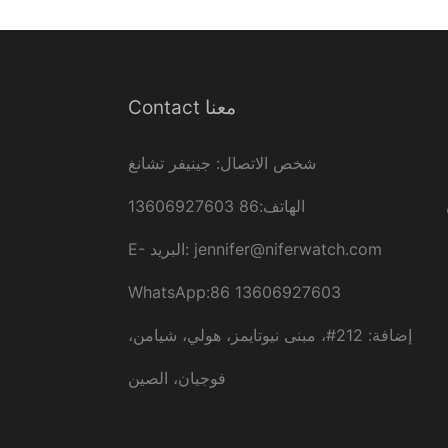
Contact معنا
شخص الاتصال: جينيفر تشانغ
الهاتف:86 13606927603
jennifer@niferwatch.com
البريد:
E-
WhatsApp:86 13606927603
إضافة: 212#، مبنى نيوتايمز، هولي، شيامن،
فوجيان، الصين