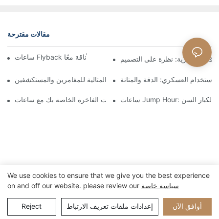
مقالات مقترحة
ساعات Flyback لعشاق الطيران: الوظيفة والأناقة معًا
لدقة العسكرية: نظرة على التصميم
لاستخدام العسكري: الدقة والمتانة
ساعة القفز المثالية للمغامرين والمستكشفين
الوقت لكبار السن
تعزيز مجموعة الساعات الفاخرة الخاصة بك مع ساعات Jump Hour
We use cookies to ensure that we give you the best experience
سياسة خاصة
on and off our website. please review our
حقوق الطبع والنشر © 2024 Xiamen Nifer Electronics Co.,Ltd -
خريطة الموقع
www.niferwatch.com |
أوافق الآن
إعدادات ملفات تعريف الارتباط
Reject