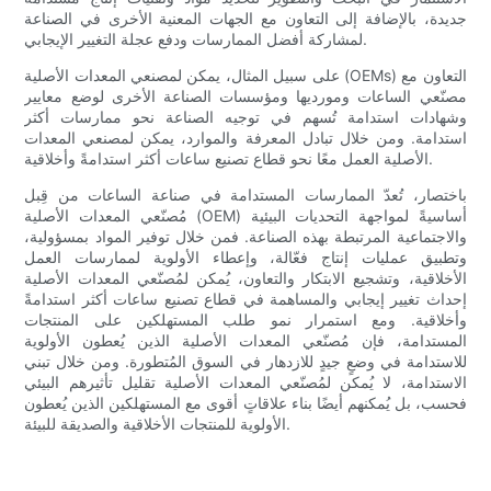
جديدة، بالإضافة إلى التعاون مع الجهات المعنية الأخرى في الصناعة
لمشاركة أفضل الممارسات ودفع عجلة التغيير الإيجابي.
على سبيل المثال، يمكن لمصنعي المعدات الأصلية (OEMs) التعاون مع
مصنّعي الساعات ومورديها ومؤسسات الصناعة الأخرى لوضع معايير
وشهادات استدامة تُسهم في توجيه الصناعة نحو ممارسات أكثر
استدامة. ومن خلال تبادل المعرفة والموارد، يمكن لمصنعي المعدات
الأصلية العمل معًا نحو قطاع تصنيع ساعات أكثر استدامةً وأخلاقية.
باختصار، تُعدّ الممارسات المستدامة في صناعة الساعات من قِبل
مُصنّعي المعدات الأصلية (OEM) أساسيةً لمواجهة التحديات البيئية
والاجتماعية المرتبطة بهذه الصناعة. فمن خلال توفير المواد بمسؤولية،
وتطبيق عمليات إنتاج فعّالة، وإعطاء الأولوية لممارسات العمل
الأخلاقية، وتشجيع الابتكار والتعاون، يُمكن لمُصنّعي المعدات الأصلية
إحداث تغيير إيجابي والمساهمة في قطاع تصنيع ساعات أكثر استدامةً
وأخلاقية. ومع استمرار نمو طلب المستهلكين على المنتجات
المستدامة، فإن مُصنّعي المعدات الأصلية الذين يُعطون الأولوية
للاستدامة في وضعٍ جيدٍ للازدهار في السوق المُتطورة. ومن خلال تبني
الاستدامة، لا يُمكن لمُصنّعي المعدات الأصلية تقليل تأثيرهم البيئي
فحسب، بل يُمكنهم أيضًا بناء علاقاتٍ أقوى مع المستهلكين الذين يُعطون
الأولوية للمنتجات الأخلاقية والصديقة للبيئة.