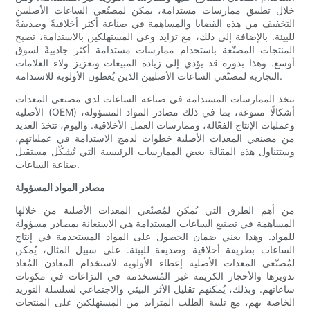
خلال تطبيق ممارسات مستدامة، يمكن لمصنّعي الساعات الأصليين
التخفيف من هذه القضايا والمساهمة في صناعة أكثر أخلاقيةً وصديقةً
للبيئة. بالإضافة إلى ذلك، مع تزايد وعي المستهلكين بالاستدامة، تصبح
المنتجات المصنّعة باستخدام ممارسات مستدامة أكثر جاذبيةً لسوق
أوسع. وهذا بدوره قد يؤدي إلى زيادة المبيعات وتعزيز ولاء العلامات
التجارية لمصنّعي الساعات الأصليين الذين يُعطون الأولوية للاستدامة.
تتخذ الممارسات المستدامة في صناعة الساعات لدى مصنعي المعدات
الأصلية (OEM) أشكالًا متنوعة، بما في ذلك مصادر المواد المسؤولة،
وعمليات الإنتاج الفعّالة، وممارسات العمل الأخلاقية. واليوم، تتخذ العديد
من مصنعي المعدات الأصلية خطوات لدمج الاستدامة في عملياتهم،
وستتناول هذه المقالة بعض الممارسات الرئيسية التي تُشكّل مستقبل
صناعة الساعات.
مصادر المواد المسؤولة
من أهم الطرق التي يُمكن لمُصنّعي المعدات الأصلية من خلالها
المساهمة في تصنيع الساعات المستدامة هي الاستعانة بمصادر مسؤولة
للمواد. وهذا يعني ضمان الحصول على المواد المستخدمة في إنتاج
الساعات بطريقة أخلاقية وصديقة للبيئة. على سبيل المثال، يُمكن
لمُصنّعي المعدات الأصلية إعطاء الأولوية لاستخدام المعادن المُعاد
تدويرها والأحجار الكريمة غير المُستخدمة في النزاعات في مكونات
ساعاتهم. وبذلك، يُمكنهم تقليل الأثر البيئي والاجتماعي لسلسلة التوريد
الخاصة بهم، مع تلبية الطلب المتزايد من المستهلكين على المنتجات