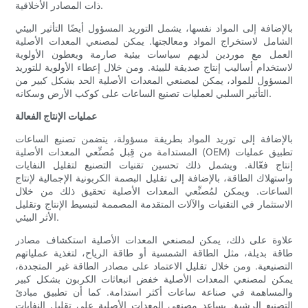
ذات المصادر الأخلاقية.
بالإضافة إلى المواد نفسها، يشمل التوريد المسؤول أيضًا التأثير البيئي
الشامل لاستخراج المواد ومعالجتها. يمكن لمصنعي المعدات الأصلية
العمل مع موردين لديهم سياسات بيئية صارمة ويعطون الأولوية
لاستخدام أساليب إنتاج صديقة للبيئة. ومن خلال إعطاء الأولوية للتوريد
المسؤول للمواد، يمكن لمصنعي المعدات الأصلية الحد بشكل كبير من
التأثير السلبي لعمليات تصنيع الساعات على كوكب الأرض وسكانه.
عمليات الإنتاج الفعالة
بالإضافة إلى توريد المواد بطريقة مسؤولة، يتضمن تصنيع الساعات
المستدامة من قِبل مُصنِّعي المعدات الأصلية (OEM) تطبيق عمليات
إنتاج فعّالة. ويشمل ذلك تحسين تقنيات التصنيع لتقليل النفايات
واستهلاك الطاقة، بالإضافة إلى تقليل البصمة الكربونية الإجمالية لإنتاج
الساعات. ويمكن لمُصنِّعي المعدات الأصلية تحقيق ذلك من خلال
الاستثمار في التقنيات والآلات المتقدمة المصممة لتبسيط الإنتاج وتقليل
الأثر البيئي.
علاوة على ذلك، يمكن لمصنعي المعدات الأصلية استكشاف مصادر
طاقة بديلة، مثل الطاقة الشمسية أو طاقة الرياح، لتغذية عملياتهم
التصنيعية. ومن خلال تقليل الاعتماد على مصادر الطاقة غير المتجددة،
يمكن لمصنعي المعدات الأصلية خفض انبعاثات الكربون بشكل كبير
والمساهمة في صناعة ساعات أكثر استدامة. كما أن تطبيق مبادئ
التصنيع الرشيق يساعد مصنعي المعدات الأصلية على تقليل النفايات