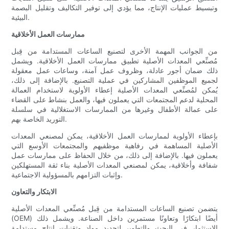
وتبسيط عمليات الإنتاج، مما يؤدي إلى توفير التكاليف وتقليل البصمة
البيئية.
ممارسات العمل الأخلاقية
من الجوانب المهمة الأخرى لتصنيع الساعات المستدامة من قِبل
مُصنِّعي المعدات الأصلية تطبيق ممارسات العمل الأخلاقية. ويشمل
ذلك ضمان أجور عادلة، وظروف عمل آمنة، وساعات عمل معقولة
لجميع الموظفين المشاركين في عملية التصنيع. بالإضافة إلى ذلك،
يُمكن لمُصنِّعي المعدات الأصلية إعطاء الأولوية لاستخدام العمالة
المحلية لدعم المجتمعات التي يعملون فيها، والعمل بنشاط على القضاء
على عمالة الأطفال وغيرها من الممارسات الاستغلالية في سلسلة
التوريد الخاصة بهم.
بإعطاء الأولوية لممارسات العمل الأخلاقية، يمكن لمصنعي المعدات
الأصلية المساهمة في رفاهية موظفيهم والمجتمعات الأوسع التي
يعملون فيها. بالإضافة إلى ذلك، من خلال الحفاظ على ممارسات عمل
شفافة وأخلاقية، يمكن لمصنعي المعدات الأصلية بناء ثقة المستهلكين
وإثبات التزامهم بالمسؤولية الاجتماعية.
الابتكار والتعاون
يتضمن تصنيع الساعات المستدامة من قِبل مُصنِّعي المعدات الأصلية
(OEM) أيضًا ابتكارًا وتعاونًا مستمرين داخل الصناعة. ويشمل ذلك
الاستثمار في البحث والتطوير لتحديد مواد وتقنيات إنتاج مستدامة