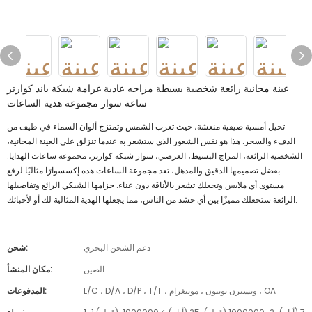
عينة مجانية رائعة شخصية بسيطة مزاجه عادية غرامة شبكة باند كوارتز
ساعة سوار مجموعة هدية الساعات
تخيل أمسية صيفية منعشة، حيث تغرب الشمس وتمتزج ألوان السماء في طيف من
الدفء والسحر. هذا هو نفس الشعور الذي ستشعر به عندما تنزلق على العينة المجانية،
الشخصية الرائعة، المزاج البسيط، العرضي، سوار شبكة كوارتز، مجموعة ساعات الهدايا.
بفضل تصميمها الدقيق والمذهل، تعد مجموعة الساعات هذه إكسسوارًا مثاليًا لرفع
مستوى أي ملابس وتجعلك تشعر بالأناقة دون عناء. حزامها الشبكي الرائع وتفاصيلها
الرائعة ستجعلك مميزًا بين أي حشد من الناس، مما يجعلها الهدية المثالية لك أو لأحبائك.
دعم الشحن البحري
شحن:
الصين
مكان المنشأ:
L/C ، D/A ، D/P ، T/T ، ويسترن يونيون ، مونيغرام ، OA
المدفوعات: