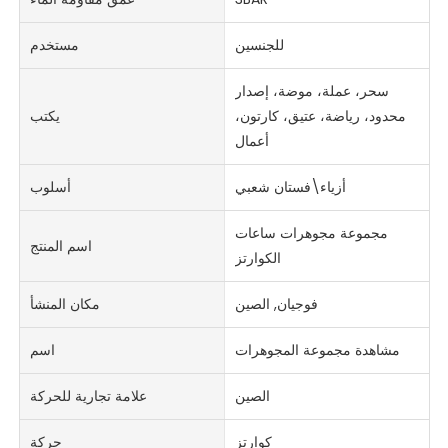
للجنسين
مستخدم
سحر، عملة، موضة، إصدار
محدود، رياضة، عتيق، كارتون،
يكتب
أعمال
أزياء\فستان شعبي
أسلوب
مجموعة مجوهرات ساعات
اسم المنتج
الكوارتز
فوجيان, الصين
مكان المنشأ
مشاهدة مجموعة المجوهرات
اسم
الصين
علامة تجارية للحركة
كوارتز
حركة