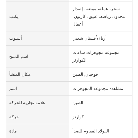
سحر، عملة، موضة، إصدار
محدود، رياضة، عتيق، كارتون،
يكتب
أعمال
أزياء\فستان شعبي
أسلوب
مجموعة مجوهرات ساعات
اسم المنتج
الكوارتز
فوجيان, الصين
مكان المنشأ
مشاهدة مجموعة المجوهرات
اسم
الصين
علامة تجارية للحركة
كوارتز
حركة
الفولاذ المقاوم للصدأ
مادة