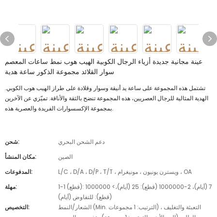
عينة مجانية جديدة أزياء الرجال الكوبية الهيب هوب نمط ساعات المعصم
سوار القلائد مجموعة الذكور ساعة هدية
تشتمل هذه المجموعة على ساعة يد أنيقة وسوار وقلادة على طراز الهيب هوب الكوبي.
الهدية المثالية للرجال العصريين، هذه المجموعة تنضح بالثقة والأناقة. تميّزي عن الآخرين
بمجموعة الإكسسوارات الفريدة والعصرية هذه.
دعم الشحن البحري
شحن:
الصين
مكان المنشأ:
L/C ، D/A ، D/P ، T/T ، ويسترن يونيون ، مونيغرام ، OA
المدفوعات:
1-1 (قطع): 7 (أيام)، 2-1000000 (قطع): 25 (أيام)،> 1000000
مهلة:
(قطع): للتفاوض (أيام)
الشعار/النمط (Min. الترتيب: 1 مجموعات) ، التعبئة والتغليف
التخصيص: