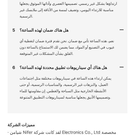
ارتداؤها بشكل غير رسمي. تصميمها العصري وأدائها الموثوق يجعلها
مناسبة للارتداء اليومي، وتضيف لمسة من الأناقة إلى ملابسك غير
الرسمية.
هل هناك ضمان لهذه الساعة؟
5
نعم، هذه الساعة تأتي مع ضمان. نحن نقدم فترة ضمان لتغطية أي
عيوب في التصنيع أو المواد، مما يضمن لك الاستمتاع بالساعة دون
القلق بشأن المشكلات غير المتوقعة.
هل هناك أي سيناريوهات تطبيق محددة لهذه الساعة؟
6
يمكن ارتداء هذه الساعة في سيناريوهات مختلفة مثل اجتماعات
العمل، والنزهات غير الرسمية، والمناسبات الرسمية، أو حتى
الأنشطة الخارجية مثل السباحة والغطس. إن مقاومتها للماء
وتصميمها الأنيق يجعلها مناسبة لسيناريوهات التطبيق المتنوعة.
مميزات الشركة
· شيامن Nifer لقد كانت شركة Electronics Co., Ltd مخصصة