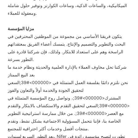
الميكانيكية، والساعات الذكية، وساعات الكوارتز وتوفير حلول شاملة
ومعقولة للعملاء.
مزايا المؤسسة
يتكون فريقنا الأساسي من مجموعة من الموظفين المحترفين في
البحث والتطوير والتصميم والإنتاج. يتمسك أعضاء الفريق بمعتقداتهم
الراسخة وهم على استعداد للابتكار. ولذلك، فإن شركتنا قادرة على
التطور بسرعة.
شركتنا تحل مخاوف العملاء بالإدارة العلمية والحديثة ونظام خدمة ما
بعد البيع الممتاز
نحن نلتزم دائمًا بفلسفة العمل المتمثلة في <000000>#39;السعي
لتحقيق الجودة والخدمة أولاً والتعاون والفوز
المشترك<000000>#39;، ونواصل روح المؤسسة المتمثلة في
<000000>#39;السعي لتحقيق التقدم والاستكشاف بالابتكار والتقدم
مع العصر<000000>#39;. من خلال ممارسة استراتيجية التطوير
الخاصة بنا، فإننا نتحمل المسؤولية الاجتماعية بشكل نشط، ونقدم
منتجات أفضل وخدمات أكثر احترافية للمجتمع.
بعد التطور السريع لسنوات، Nifer تطورت لتصبح مؤسسة رائدة في