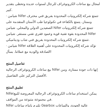
لمجال بيع ساعات الكرونوغراف للرجال لسنوات عديدة وتحظى بتقدير
كبير.
· شيامن Nifer تتمتع شركة إلكترونيات المحدودة بفريق فني محترف
وممتاز، يتمتع بالكفاءة في تكنولوجيا طب الأسنان المتقدمة على
الصعيدين الدولي والمحلي. شيامن Nifer تتمتع شركة إلكترونيات
المحدودة بقوة تقنية قوية وعمود فقري تقني مستقر. شيامن Nifer
تتمتع شركة إلكترونيات المحدودة بفريق فني شاب وديناميكي.
· شيامن Nifer تؤكد شركة إلكترونيات المحدودة على أهمية العلاقة
الصادقة والودية مع عملائنا. بسأل!
تفاصيل المنتج
بيع ساعات الكرونوغراف الرجالية Nifer إنها ذات جودة ممتازة، ومن
الأفضل التركيز على التفاصيل.
تطبيق المنتج
Niferيمكن استخدام ساعات الكرونوغراف الرجالية المعروضة للبيع
في مجموعة متنوعة من المواقف.
Nifer تلتزم بإنتاج ساعات Gearbox عالية الجودة، والساعات