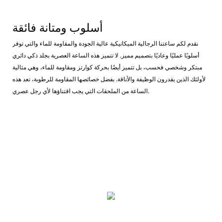
أسلوب ومتانة فائقة
نقدم لكم ساعتنا الرجالية الميكانيكية عالية الجودة والمقاومة للماء والتي توفر
أسلوبًا عمليًا وعاديًا بتصميم مميز. لا تتميز هذه الساعة العصرية بجلد ذكي دائري
مبتكر وشخصي فحسب، بل تتميز أيضًا بحركة كوارتز ومقاومة للماء، وهي مثالية
لأولئك الذين يقدرون الوظيفة والأناقة. بفضل خصائصها المقاومة للرطوبة، تعد هذه
الساعة من الملحقات التي يجب اقتناؤها لأي رجل عصري.