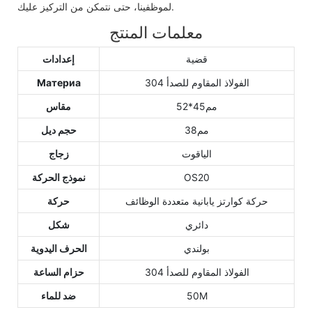
لموظفينا، حتى نتمكن من التركيز عليك.
معلمات المنتج
قضية
إعدادات
الفولاذ المقاوم للصدأ 304
Материа
مم45*52
مقاس
مم38
حجم ديل
الياقوت
زجاج
OS20
نموذج الحركة
حركة كوارتز يابانية متعددة الوظائف
حركة
دائري
شكل
بولندي
الحرف اليدوية
الفولاذ المقاوم للصدأ 304
حزام الساعة
50M
ضد للماء