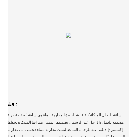
دقة
ساعة الرجال الميكانيكية عالية الجودة المقاومة للماء هي ساعة أنيقة وعصرية
مصممة للعمل والارتداء غير الرسمي. تصميمها المميز وميزاتها المبتكرة تجعلها
إكسسوارًا لا غنى عنه للرجال. الساعة ليست مقاومة للماء فحسب، بل مقاومة
للرطوبة أيضًا، مما يضمن متانتها وموثوقيتها في مختلف الظروف. بفضل صناعتها