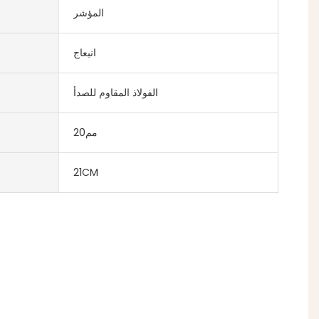
المؤشر
انبعاج
الفولاذ المقاوم للصدأ
مم20
21CM