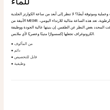
للماء
ملية وموثوقة أيضًا؟ لا تنظر إلى أبعد من ساعة الكوارتز الجلدية
الأنيقة من MEGIR. بفضل ميزاتها المقاومة للماء والرطوبة، تعد هذه الساعة مثالية للارتداء اليومي،
وقت المحدد بغض النظر عن الطقس. إن بنيتها عالية الجودة ووظيفة
الكرونوغراف تجعلها إكسسوارًا متينًا وعصريًا لأي ملابس.
● من المألوف
● دائم
● قابل للتخصيص
● وظيفية