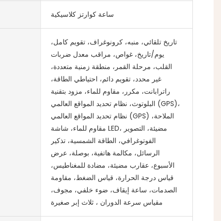
ساعة كوارتز كلاسيكية
تاريخ تلقائي، منبه، كرونوغراف، تقويم كامل،
يوم/تاريخ، غواص، مراقب معدل ضربات
القلب، مرحلة القمر، منطقة زمنية متعددة،
غير محدد، تقويم دائم، احتياطي الطاقة،
راترابانت، مكرر، مقاوم للماء، مزود بتقنية
البلوتوث، نظام تحديد المواقع العالمي (GPS)،
نظام تحديد المواقع العالمي (GPS) الملاحة،
مقاوم للماء، شاشة LED، مضيئة، التصوير
الفوتوغرافي، الطاقة الشمسية، تذكير
الرسائل، مكالمة هاتفية، بوصلة، عرض
الأسبوع، عقارب مضيئة، مضادة للمغناطيس،
قياس درجة الحرارة، قياس الضغط، مقاومة
الصدمات، ساعة إيقاف، ضوء خلفي، مجوف،
مقياس سرعة الدوران ، ثلاث إبر صغيرة