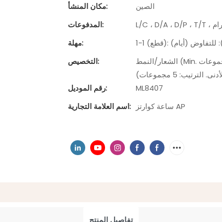
الصين
مكان المنشأ:
المدفوعات:
مهلة:
الشعار/النمط (Min. الترتيب: 5 مجموعات) ، التعبئة والتغليف حسب الطلب (الحد الأدنى. الترتيب:
التخصيص:
ML8407
رقم الموديل:
ساعة كوارتز AP
اسم العلامة التجارية:
تفاصيل المنتج