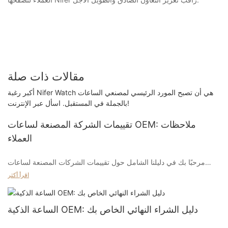
مقالات ذات صلة
أكبر رغبة Nifer Watch هي أن تصبح المورد الرئيسي لمصنعي الساعات
بالجملة في المستقبل. اسأل عبر الإنترنت!
تقييمات الشركة المصنعة لساعات OEM: ملاحظات
العملاء
مرحبًا بك في دليلنا الشامل حول تقييمات الشركات المصنعة لساعات
OEM وتعليقات العملاء. يعد اختيار الشركة المصنعة للساعة المناسبة أمرًا
اقرأ أكثر
بالغ الأهمية لنجاح عملك، ويمكن أن يكون جمع التعليقات من العملاء
مصدرًا قيمًا للرؤية. في هذه المقالة، قمنا بتجميع التقييمات والتعليقات من
العملاء لمساعدتك على اتخاذ قرارات مستنيرة عند اختيار الشركة المصنعة
الساعة الذكية OEM: دليل الشراء النهائي الخاص بك
للساعة OEM. سواء كنت بائع تجزئة أو موزعًا أو مالكًا لعلامة تجارية، يجب
قراءة هذه المقالة لأي شخص يتطلع إلى الشراكة مع شركة تصنيع ساعات