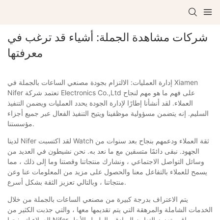
شركات مشاهدة الجملة: أشياء قد ترغب في
معرفتها
إدارة العمليات: الالتزام بجودة مصنعي الساعات بالجملة في Xiamen
Nifer تعتمد شركة Electronics Co.,Ltd على فهم ما هو مهم لنجاح
العملاء. لقد أنشأنا إطارًا لإدارة الجودة يحدد العمليات ويضمن التنفيذ
السليم. إنه يتضمن مسؤولية موظفينا ويتيح التنفيذ الفعال عبر جميع أجزاء
مؤسستنا.
لدينا Nifer لقد اكتسبت Watch ثقة العملاء ودعمهم بنجاح بعد سنوات من
الجهود. نبقى دائمًا متسقين مع ما نعد به. نحن نشيطون في العديد من
وسائل التواصل الاجتماعي ، ونشارك منتجاتنا وقصتنا وما إلى ذلك ، مما
يسمح للعملاء بالتفاعل معنا والحصول على مزيد من المعلومات عنا وعن
منتجاتنا ، وبالتالي تعزيز الثقة بشكل أسرع.
يتم الاعتراف بدرجة كبيرة من مصنعي الساعات بالجملة من خلال
الخدمات الشاملة والمرهقة التي يتم تقديمها معها ، والتي جذبت الكثير من
العملاء لتصفحها Nifer راقب تعزيز التعاون الصادق والطويل الأجل.