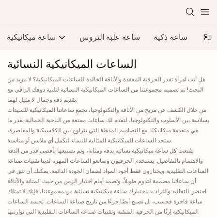
ارتز
ساعة ذكية
ساعة علبة التروس
ساعة ميكانيكية
الساعات الميكانيكية النسائية
هل أنت امرأة تقدر الحرفية المعقدة والأناقة الخالدة للساعات الميكانيكية؟ لا مزيد من
البحث! تم تصميم مجموعتنا من الساعات الميكانيكية النسائية لتلبية ذوقك الراقي مع
تقديم دقة وجمال لا مثيل لهما.
من خلال الكشف عن مزيج من الأناقة والتكنولوجيا، تجمع ساعاتنا الميكانيكية للسيدات
بسلاسة بين الأسلوب والتكنولوجيا، لتقدم لك ساعات ممتعة من الناحية الجمالية بقدر ما
هي متقدمة ميكانيكيًا. مع التصاميم المذهلة التي تتراوح بين الكلاسيكية والمعاصرة،
ستجد الساعات الميكانيكية المثالية للنساء لتكمل أي ملابس أو مناسبة.
صُنعت كل ساعة ميكانيكية نسائية بدقة ومتانة، وتم تصنيعها بأقصى قدر من الدقة
والاهتمام بالتفاصيل. يستخدم الحرفيون وصانعو الساعات المهرة لدينا تقنيات صناعة
الساعات التقليدية ويختارون فقط أجود المواد لضمان الجودة الدائمة. يمكنك أن تثق في
أن ساعاتنا مصممة لتدوم طويلاً، وتصمد أمام اختبار الزمن من حيث المتانة والأناقة.
احتضن التقاليد والتراث، باختيارك ساعة ميكانيكية نسائية من مجموعتنا، فإنك لا تمتلك
ساعة فاخرة فحسب، بل تصبح أيضًا جزءًا من تاريخ صناعة الساعات. تجسد الساعات
الميكانيكية إرثًا من الحرفية المتقنة وتقنيات صناعة الساعات التقليدية التي توارثتها