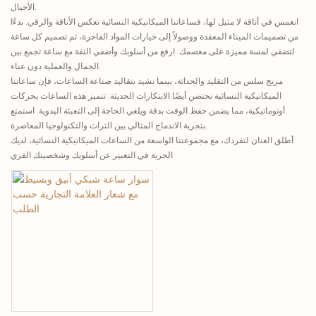
الأجيال.
انغمس في أناقة لا مثيل لها، فساعاتنا الميكانيكية النسائية تعكس الأناقة والرقي. بدءًا
من تصميمات الميناء المعقدة ووصولاً إلى خيارات المواد الفاخرة، تم تصميم كل ساعة
لتضفي لمسة مميزة على معصمك. ارفع من أسلوبك وأضفي الثقة مع ساعة تجمع بين
الجمال والعملية دون عناء.
مزيج سلس من التقليد والحداثة، بينما نشيد بتقاليد صناعة الساعات، فإن ساعاتنا
الميكانيكية النسائية تحتضن أيضًا الابتكارات الحديثة. تتميز هذه الساعات بحركات
أوتوماتيكية، مما يضمن حفظ الوقت بدقة ويلغي الحاجة إلى التعبئة اليدوية. استمتع
بتجربة الاندماج المثالي بين التراث والتكنولوجيا المعاصرة.
أطلق العنان لتفردك، مع مجموعتنا الواسعة من الساعات الميكانيكية النسائية، لديك
الحرية في التعبير عن أسلوبك وشخصيتك الفري