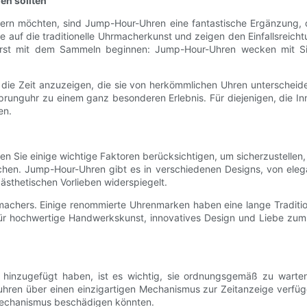
n sollten
tern möchten, sind Jump-Hour-Uhren eine fantastische Ergänzung,
 auf die traditionelle Uhrmacherkunst und zeigen den Einfallsreicht
 erst mit dem Sammeln beginnen: Jump-Hour-Uhren wecken mit Si
, die Zeit anzuzeigen, die sie von herkömmlichen Uhren untersche
nguhr zu einem ganz besonderen Erlebnis. Für diejenigen, die Inno
en.
 Sie einige wichtige Faktoren berücksichtigen, um sicherzustellen
echen. Jump-Hour-Uhren gibt es in verschiedenen Designs, von elega
ästhetischen Vorlieben widerspiegelt.
achers. Einige renommierte Uhrenmarken haben eine lange Traditio
r hochwertige Handwerkskunst, innovatives Design und Liebe zum De
hinzugefügt haben, ist es wichtig, sie ordnungsgemäß zu warten 
ren über einen einzigartigen Mechanismus zur Zeitanzeige verfügen
mechanismus beschädigen könnten.