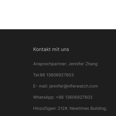
Kontakt mit uns
Ansprechpartner: Jennifer Zhang
Tel:86 13606927603
E-
mail:
jennifer@niferwatch.com
WhatsApp: +86 13606927603
Hinzufügen: 212#, Newtimes Building,