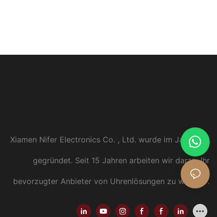
Xiamen Nifer Electronics Co. , Ltd. wurde im Jahr 2011
gegründet.
Seit 15 Jahren arbeiten wir daran, Ihr
bevorzugter Anbieter von Uhrenlösungen zu werden
.