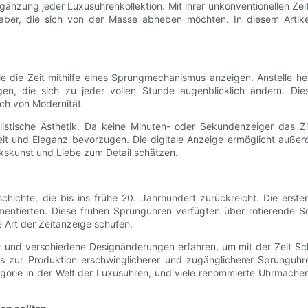
änzung jeder Luxusuhrenkollektion. Mit ihrer unkonventionellen Zei
haber, die sich von der Masse abheben möchten. In diesem Artik
e die Zeit mithilfe eines Sprungmechanismus anzeigen. Anstelle herk
n, die sich zu jeder vollen Stunde augenblicklich ändern. Die
ch von Modernität.
istische Ästhetik. Da keine Minuten- oder Sekundenzeiger das Zif
theit und Eleganz bevorzugen. Die digitale Anzeige ermöglicht auß
kskunst und Liebe zum Detail schätzen.
hichte, die bis ins frühe 20. Jahrhundert zurückreicht. Die erst
entierten. Diese frühen Sprunguhren verfügten über rotierende Sch
 Art der Zeitanzeige schufen.
 und verschiedene Designänderungen erfahren, um mit der Zeit Schr
 zur Produktion erschwinglicherer und zugänglicherer Sprunguhr
orie in der Welt der Luxusuhren, und viele renommierte Uhrmacher b