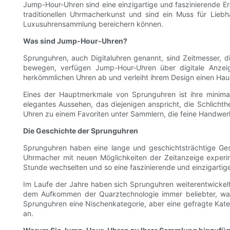
Jump-Hour-Uhren sind eine einzigartige und faszinierende Erg
traditionellen Uhrmacherkunst und sind ein Muss für Lieb
Luxusuhrensammlung bereichern können.
Was sind Jump-Hour-Uhren?
Sprunguhren, auch Digitaluhren genannt, sind Zeitmesser, di
bewegen, verfügen Jump-Hour-Uhren über digitale Anzeige
herkömmlichen Uhren ab und verleiht ihrem Design einen Hau
Eines der Hauptmerkmale von Sprunguhren ist ihre minimal
elegantes Aussehen, das diejenigen anspricht, die Schlich
Uhren zu einem Favoriten unter Sammlern, die feine Handwer
Die Geschichte der Sprunguhren
Sprunguhren haben eine lange und geschichtsträchtige Gesc
Uhrmacher mit neuen Möglichkeiten der Zeitanzeige experim
Stunde wechselten und so eine faszinierende und einzigartige
Im Laufe der Jahre haben sich Sprunguhren weiterentwickelt
dem Aufkommen der Quarztechnologie immer beliebter, was
Sprunguhren eine Nischenkategorie, aber eine gefragte Kateg
an.