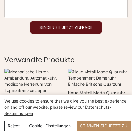
SENDEN SIE JETZT ANFRAGE
Verwandte Produkte
Neue Metall Mode Quarzuhr
Mechanische Herren-
Temperament Damenuhr
We use cookies to ensure that we give you the best experience
Armbanduhr, Automatikuhr,
Einfache Britische Quarzuhr
on and off our website. please review our
Datenschutz-
modische Herrenuhr von
Bestimmungen
Topmarken aus Japan
Copyright © 2026 Xiamen Nifer Electronics Co.,Ltd –
www.niferwatch.com |
Seitenverzeichnis
Reject
Cookie -Einstellungen
STIMMEN SIE JETZT ZU