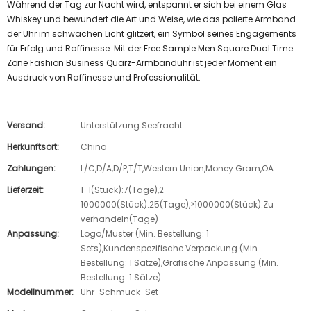
Während der Tag zur Nacht wird, entspannt er sich bei einem Glas
Whiskey und bewundert die Art und Weise, wie das polierte Armband
der Uhr im schwachen Licht glitzert, ein Symbol seines Engagements
für Erfolg und Raffinesse. Mit der Free Sample Men Square Dual Time
Zone Fashion Business Quarz-Armbanduhr ist jeder Moment ein
Ausdruck von Raffinesse und Professionalität.
Versand:
Unterstützung Seefracht
Herkunftsort:
China
Zahlungen:
L/C,D/A,D/P,T/T,Western Union,Money Gram,OA
Lieferzeit:
1-1(Stück):7(Tage),2-
1000000(Stück):25(Tage),>1000000(Stück):Zu
verhandeln(Tage)
Anpassung:
Logo/Muster (Min. Bestellung: 1
Sets),Kundenspezifische Verpackung (Min.
Bestellung: 1 Sätze),Grafische Anpassung (Min.
Bestellung: 1 Sätze)
Modellnummer:
Uhr-Schmuck-Set