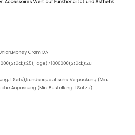
en Accessoires Wert auf Funktionalität und Ästhetik
 Union,Money Gram,OA
00000(Stück):25(Tage),>1000000(Stück):Zu
lung: 1 Sets),Kundenspezifische Verpackung (Min.
ische Anpassung (Min. Bestellung: 1 Sätze)