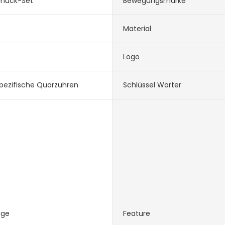
muck-Set
Bewegungsmarke
Material
Logo
pezifische Quarzuhren
Schlüssel Wörter
ige
Feature