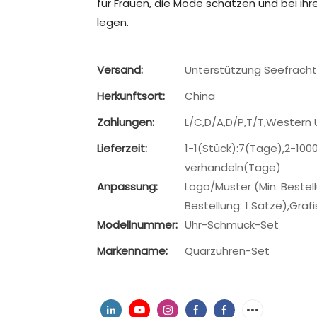
für Frauen, die Mode schätzen und bei ihr
legen.
Versand:
Unterstützung Seefracht
Herkunftsort:
China
Zahlungen:
L/C,D/A,D/P,T/T,Western
Lieferzeit:
1-1(Stück):7(Tage),2-10
verhandeln(Tage)
Anpassung:
Logo/Muster (Min. Bestel
Bestellung: 1 Sätze),Graf
Modellnummer:
Uhr-Schmuck-Set
Markenname:
Quarzuhren-Set