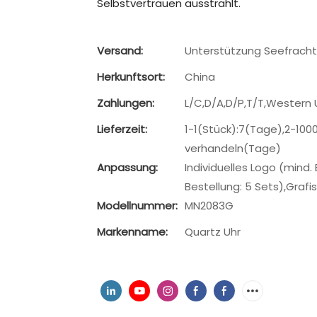
Selbstvertrauen ausstrahlt.
Versand:
Unterstützung Seefracht
Herkunftsort:
China
Zahlungen:
L/C,D/A,D/P,T/T,Western
Lieferzeit:
1-1(Stück):7(Tage),2-10
verhandeln(Tage)
Anpassung:
Individuelles Logo (mind.
Bestellung: 5 Sets),Graf
Modellnummer:
MN2083G
Markenname:
Quartz Uhr