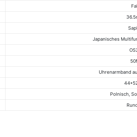
Fal
36.
Sap
Japanisches Multif
OS
50
Uhrenarmband au
44*5
Polnisch, S
Run