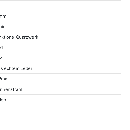
l
5mm
hir
unktions-Quarzwerk
21
M
s echtem Leder
2mm
onnenstrahl
den