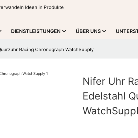
 verwandeln Ideen in Produkte
DIENSTLEISTUNGEN
ÜBER UNS
UNTERS
 Quarzuhr Racing Chronograph WatchSupply
Nifer Uhr R
Edelstahl 
WatchSupp