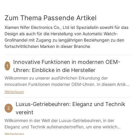
Zum Thema Passende Artikel
Xiamen Nifer Electronics Co., Ltd ist Spezialistin sowohl für das
Design als auch für die Herstellung von Automatic Watch-
Großhandel mit Zugang zu langjährigen Beziehungen zu den
fortschrittlichsten Marken in dieser Branche
Innovative Funktionen in modernen OEM-
1
Uhren: Einblicke in die Hersteller
Willkommen zu unserer ausführlichen Erkundung der
innovativen Funktionen moderner OEM-Uhren. In diesem Artikel
bieten wir exklusive Einblicke von führenden Uhrenherstellern
Weiterlesen
und enthüllen die modernsten Technologien und
Designelemente, die die Welt der Zeitmesser neu gestalten.
Luxus-Getriebeuhren: Eleganz und Technik
2
Ganz gleich, ob Sie ein Uhrenliebhaber, ein Sammler oder
vereint
einfach nur von den neuesten Fortschritten in der Uhrmacherei
Willkommen in der Welt der Luxus-Getriebeuhren, in der
fasziniert sind, dies ist eine Pflichtlektüre für jeden, der sich für
Eleganz und Technik aufeinandertreffen, um eine wirklich
die Zukunft der Armbanduhrinnovation interessiert. Entdecken
einzigartige Uhr zu schaffen. In diesem Artikel befassen wir uns
Weiterlesen
Sie mit uns die faszinierenden Entwicklungen und Trends, die