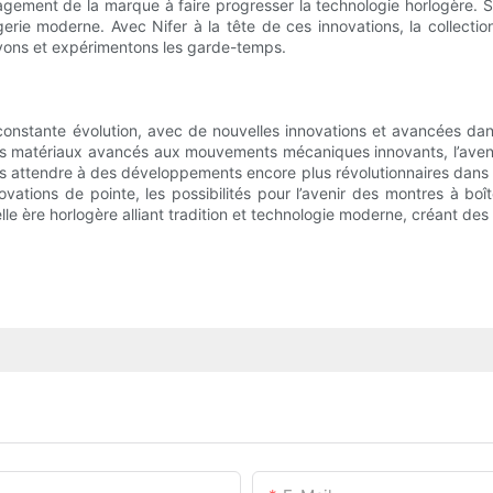
ement de la marque à faire progresser la technologie horlogère. Se
gerie moderne. Avec Nifer à la tête de ces innovations, la collecti
cevons et expérimentons les garde-temps.
constante évolution, avec de nouvelles innovations et avancées dan
Des matériaux avancés aux mouvements mécaniques innovants, l’aven
s attendre à des développements encore plus révolutionnaires dans c
ations de pointe, les possibilités pour l’avenir des montres à boî
lle ère horlogère alliant tradition et technologie moderne, créant d