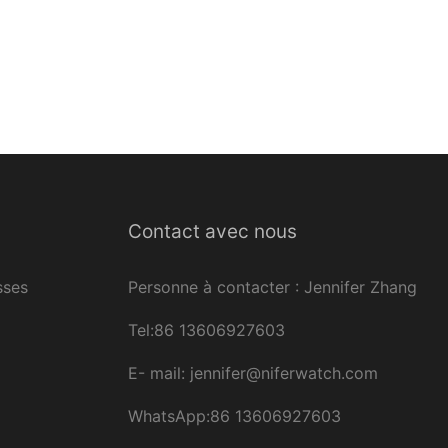
Contact avec nous
sses
Personne à contacter : Jennifer Zhang
Tel:86 13606927603
E-
mail:
jennifer@niferwatch.com
WhatsApp:86 13606927603