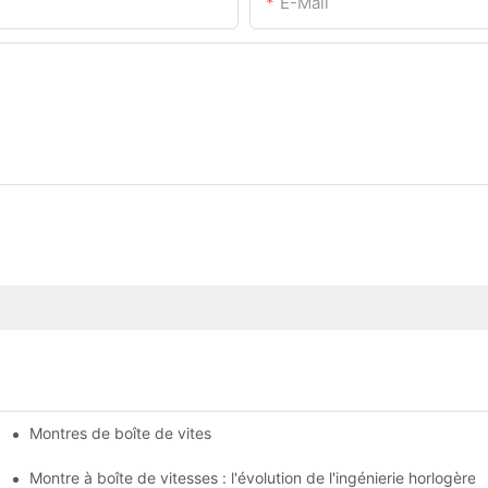
E-Mail
Montres de boîte de vites
e et les fonctionnalités
eurs de plein air
Montre à boîte de vitesses : l'évolution de l'ingénierie horlogère