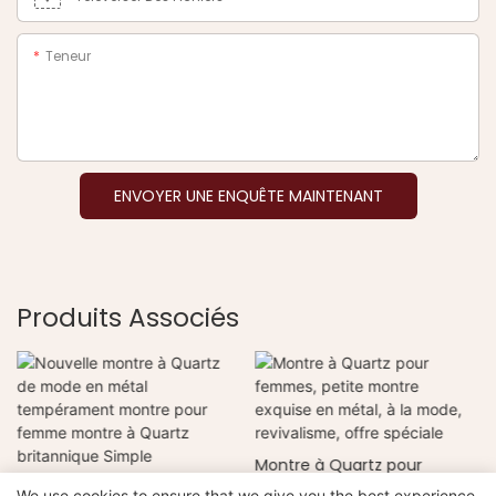
Teneur
ENVOYER UNE ENQUÊTE MAINTENANT
Produits Associés
e
Montre à Quartz pour
Nouvelle montre à Quartz
femmes, petite montre
We use cookies to ensure that we give you the best experience