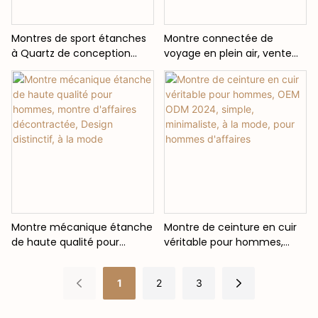
Montres de sport étanches
Montre connectée de
à Quartz de conception
voyage en plein air, vente
distinctive de haute qualité
en gros, offre spéciale,
montre-bracelet de mode
Design distinctif, montre à
montres à Quartz avec Logo
Quartz Flyback à la mode
personnalisé
Montre mécanique étanche
Montre de ceinture en cuir
de haute qualité pour
véritable pour hommes,
hommes, montre d'affaires
OEM ODM 2024, simple,
décontractée, Design
minimaliste, à la mode, pour
1
2
3
distinctif, à la mode
hommes d'affaires