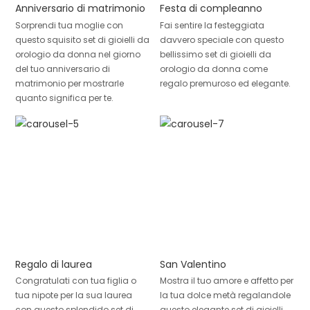
Anniversario di matrimonio
Festa di compleanno
Sorprendi tua moglie con
Fai sentire la festeggiata
questo squisito set di gioielli da
davvero speciale con questo
orologio da donna nel giorno
bellissimo set di gioielli da
del tuo anniversario di
orologio da donna come
matrimonio per mostrarle
regalo premuroso ed elegante.
quanto significa per te.
Regalo di laurea
San Valentino
Congratulati con tua figlia o
Mostra il tuo amore e affetto per
tua nipote per la sua laurea
la tua dolce metà regalandole
con questo splendido set di
questo elegante set di gioielli