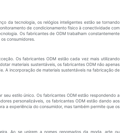
nço da tecnologia, os relógios inteligentes estão se tornando
monitoramento de condicionamento físico à conectividade com
ecnologia. Os fabricantes de ODM trabalham constantemente
a os consumidores.
exceção. Os fabricantes ODM estão cada vez mais utilizando
adotar materiais sustentáveis, os fabricantes ODM não apenas
A incorporação de materiais sustentáveis ​​na fabricação de
r seu estilo único. Os fabricantes ODM estão respondendo a
adores personalizáveis, os fabricantes ODM estão dando aos
imora a experiência do consumidor, mas também permite que os
joeira. Ao se unirem a nomes renomados da moda, arte ou