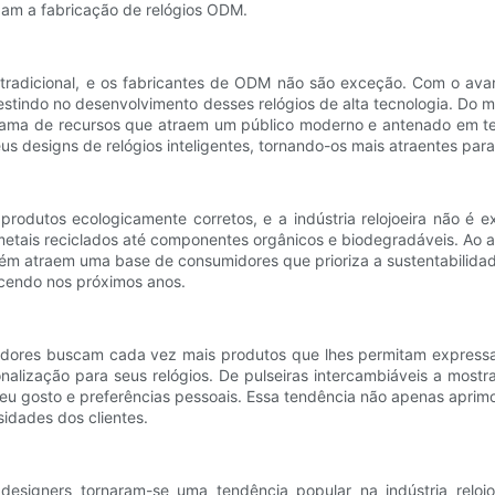
dam a fabricação de relógios ODM.
ra tradicional, e os fabricantes de ODM não são exceção. Com o ava
estindo no desenvolvimento desses relógios de alta tecnologia. Do 
 gama de recursos que atraem um público moderno e antenado em t
us designs de relógios inteligentes, tornando-os mais atraentes par
odutos ecologicamente corretos, e a indústria relojoeira não é 
e metais reciclados até componentes orgânicos e biodegradáveis. Ao 
 atraem uma base de consumidores que prioriza a sustentabilidade. 
scendo nos próximos anos.
idores buscam cada vez mais produtos que lhes permitam expressa
ização para seus relógios. De pulseiras intercambiáveis ​​a mostr
 seu gosto e preferências pessoais. Essa tendência não apenas apr
dades dos clientes.
designers tornaram-se uma tendência popular na indústria relo