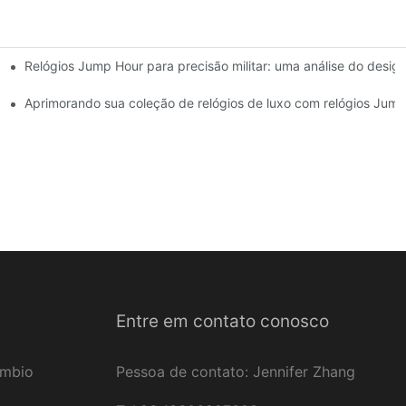
Relógios Jump Hour para precisão militar: uma análise do desig
 estilo combinados
Aprimorando sua coleção de relógios de luxo com relógios Jum
Entre em contato conosco
âmbio
Pessoa de contato: Jennifer Zhang