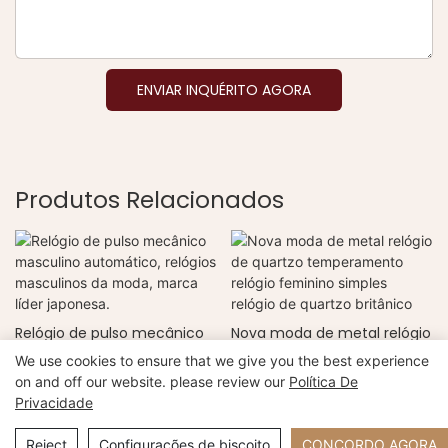
ENVIAR INQUÉRITO AGORA
Produtos Relacionados
Relógio de pulso mecânico
Nova moda de metal relógio
masculino automático,
de quartzo temperamento
We use cookies to ensure that we give you the best experience
relógios masculinos da
relógio feminino simples
on and off our website. please review our
Política De
moda, marca líder japonesa.
relógio de quartzo britânico
Privacidade
Direitos autorais © 2024 Xiamen Nifer Electronics Co., Ltd -
www.niferwatch.com |
Mapa do site
Reject
Configurações de biscoito
CONCORDO AGORA