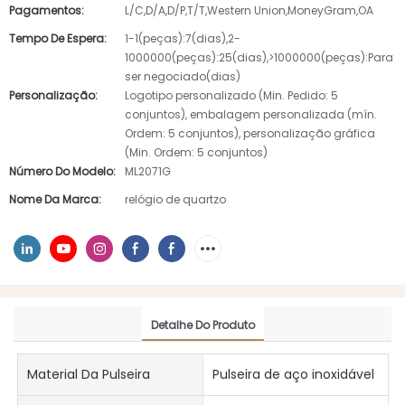
Pagamentos:
L/C,D/A,D/P,T/T,Western Union,MoneyGram,OA
Tempo De Espera:
1-1(peças):7(dias),2-
1000000(peças):25(dias),>1000000(peças):Para
ser negociado(dias)
Personalização:
Logotipo personalizado (Min. Pedido: 5
conjuntos), embalagem personalizada (mín.
Ordem: 5 conjuntos), personalização gráfica
(Min. Ordem: 5 conjuntos)
Número Do Modelo:
ML2071G
Nome Da Marca:
relógio de quartzo
Detalhe Do Produto
Material Da Pulseira
Pulseira de aço inoxidável