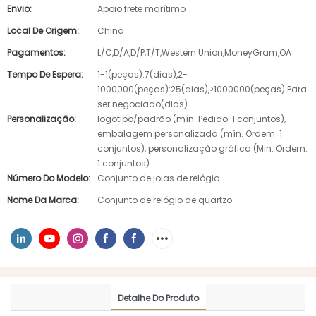
Envio:
Apoio frete marítimo
Local De Origem:
China
Pagamentos:
L/C,D/A,D/P,T/T,Western Union,MoneyGram,OA
Tempo De Espera:
1-1(peças):7(dias),2-
1000000(peças):25(dias),>1000000(peças):Para
ser negociado(dias)
Personalização:
logotipo/padrão (mín. Pedido: 1 conjuntos),
embalagem personalizada (mín. Ordem: 1
conjuntos), personalização gráfica (Min. Ordem:
1 conjuntos)
Número Do Modelo:
Conjunto de joias de relógio
Nome Da Marca:
Conjunto de relógio de quartzo
Detalhe Do Produto