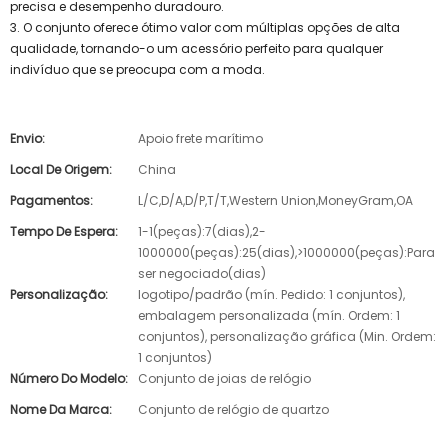
precisa e desempenho duradouro.
3. O conjunto oferece ótimo valor com múltiplas opções de alta
qualidade, tornando-o um acessório perfeito para qualquer
indivíduo que se preocupa com a moda.
Envio:
Apoio frete marítimo
Local De Origem:
China
Pagamentos:
L/C,D/A,D/P,T/T,Western Union,MoneyGram,OA
Tempo De Espera:
1-1(peças):7(dias),2-
1000000(peças):25(dias),>1000000(peças):Para
ser negociado(dias)
Personalização:
logotipo/padrão (mín. Pedido: 1 conjuntos),
embalagem personalizada (mín. Ordem: 1
conjuntos), personalização gráfica (Min. Ordem:
1 conjuntos)
Número Do Modelo:
Conjunto de joias de relógio
Nome Da Marca:
Conjunto de relógio de quartzo