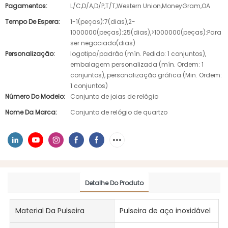
Pagamentos:
L/C,D/A,D/P,T/T,Western Union,MoneyGram,OA
Tempo De Espera:
1-1(peças):7(dias),2-
1000000(peças):25(dias),>1000000(peças):Para
ser negociado(dias)
Personalização:
logotipo/padrão (mín. Pedido: 1 conjuntos),
embalagem personalizada (mín. Ordem: 1
conjuntos), personalização gráfica (Min. Ordem:
1 conjuntos)
Número Do Modelo:
Conjunto de joias de relógio
Nome Da Marca:
Conjunto de relógio de quartzo
Detalhe Do Produto
Material Da Pulseira
Pulseira de aço inoxidável