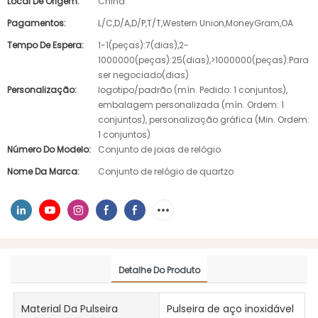
Local De Origem:
China
Pagamentos:
L/C,D/A,D/P,T/T,Western Union,MoneyGram,OA
Tempo De Espera:
1-1(peças):7(dias),2-
1000000(peças):25(dias),>1000000(peças):Para
ser negociado(dias)
Personalização:
logotipo/padrão (mín. Pedido: 1 conjuntos),
embalagem personalizada (mín. Ordem: 1
conjuntos), personalização gráfica (Min. Ordem:
1 conjuntos)
Número Do Modelo:
Conjunto de joias de relógio
Nome Da Marca:
Conjunto de relógio de quartzo
Detalhe Do Produto
Material Da Pulseira
Pulseira de aço inoxidável