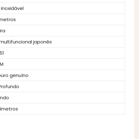
inoxidável
ímetros
ira
ultifuncional japonês
51
0M
ouro genuíno
Profundo
ndo
ímetros