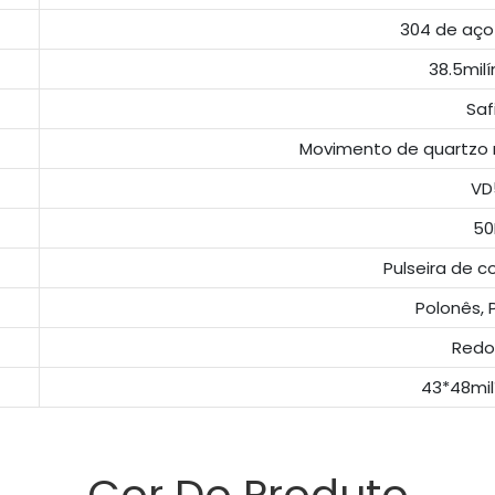
304 de aço 
38.5mil
Saf
Movimento de quartzo m
VD
5
Pulseira de c
Polonês, 
Redo
43*48mil
Cor Do Produto