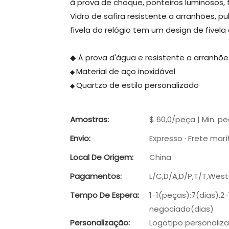
à prova de choque, ponteiros luminosos, 
Vidro de safira resistente a arranhões, pu
fivela do relógio tem um design de fivela
◆ À prova d'água e resistente a arranhõ
Material de aço inoxidável
◆
Quartzo de estilo personalizado
◆
Amostras:
$ 60,0/peça | Min. pe
Envio:
Expresso · Frete marí
Local De Origem:
China
Pagamentos:
L/C,D/A,D/P,T/T,Wes
Tempo De Espera:
1-1(peças):7(dias),2
negociado(dias)
Personalização:
Logotipo personaliza