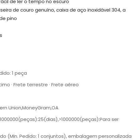
fácil de ler o tempo no escuro
lseira de couro genuíno, caixa de aço inoxidável 304, a
 de pino
es
dido: 1 peça
timo · Frete terrestre · Frete aéreo
tern Union,MoneyGram,OA
-1000000(peças):25(dias),>1000000(peças):Para ser
do (Min. Pedido: 1 conjuntos), embalagem personalizada