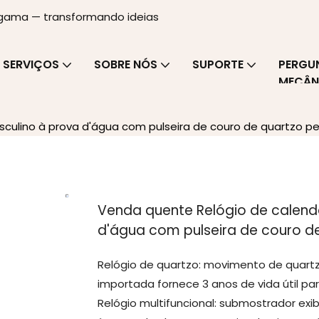
a gama — transformando ideias
SERVIÇOS
SOBRE NÓS
SUPORTE
PERGU
MECÂN
sculino à prova d'água com pulseira de couro de quartzo p
Venda quente Relógio de calendá
d'água com pulseira de couro d
Relógio de quartzo: movimento de quartz
importada fornece 3 anos de vida útil par
Relógio multifuncional: submostrador exib