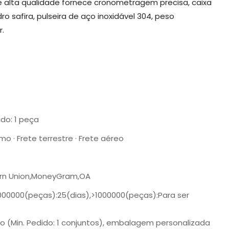
e alta qualidade fornece cronometragem precisa, caixa
o safira, pulseira de aço inoxidável 304, peso
r.
ido: 1 peça
mo · Frete terrestre · Frete aéreo
ern Union,MoneyGram,OA
1000000(peças):25(dias),>1000000(peças):Para ser
o (Min. Pedido: 1 conjuntos), embalagem personalizada