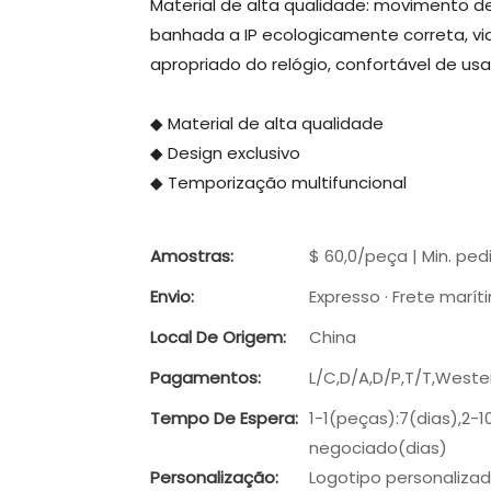
Material de alta qualidade: movimento d
banhada a IP ecologicamente correta, vidr
apropriado do relógio, confortável de usa
◆ Material de alta qualidade
◆ Design exclusivo
◆ Temporização multifuncional
Amostras:
$ 60,0/peça | Min. ped
Envio:
Expresso · Frete maríti
Local De Origem:
China
Pagamentos:
L/C,D/A,D/P,T/T,West
Tempo De Espera:
1-1(peças):7(dias),2-
negociado(dias)
Personalização:
Logotipo personalizad