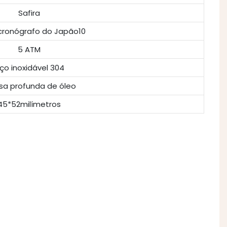
Safira
cronógrafo do Japão10
5 ATM
ço inoxidável 304
sa profunda de óleo
45*52milímetros