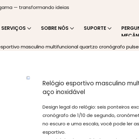
a gama — transformando ideias
SERVIÇOS
SOBRE NÓS
SUPORTE
PERGU
MECÂN
esportivo masculino multifuncional quartzo cronógrafo pulsei
Relógio esportivo masculino mult
aço inoxidável
Design legal do relógio: seis ponteiros e
cronógrafo de 1/10 de segundo, cronômet
no escuro e uma escala, você pode ler a
esportivo.