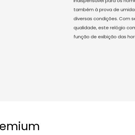
indispensável para os hom
também à prova de umidade
diversas condições. Com s
qualidade, este relógio co
função de exibição das hor
Premium