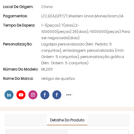
Local De Origem:
China
Pagamentos:
L/C,D/A,D/P,T/T,Western Union,MoneyGram,OA
Tempo De Espera:
1-1(peças):7(dias),2-
1000000(peças):25(dias),>1000000(peças):Para
ser negociado(dias)
Personalização:
Logotipo personalizado (Min. Pedido: 5
conjuntos), embalagem personalizada (mín.
Ordem: 5 conjuntos), personalização gráfica
(Min. Ordem: 5 conjuntos)
Número Do Modelo:
ML2011
Nome Da Marca:
relógio de quartzo
Detalhe Do Produto