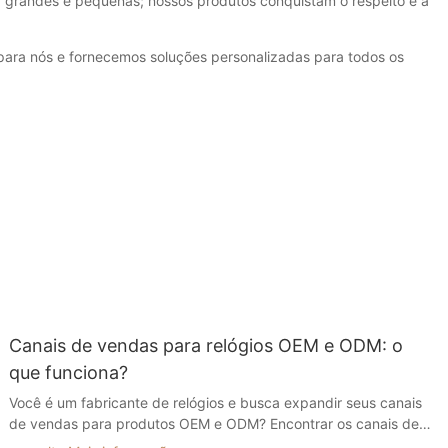
 grandes e pequenas; nossos produtos conquistam o respeito e a
 para nós e fornecemos soluções personalizadas para todos os
Canais de vendas para relógios OEM e ODM: o
que funciona?
Você é um fabricante de relógios e busca expandir seus canais
de vendas para produtos OEM e ODM? Encontrar os canais de
vendas certos pode ser crucial para o sucesso do seu negócio.