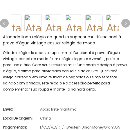
Atacado lindo relógio de quartzo superior multifuncional à
prova d'água vintage casual relógio de moda
O lindo relógio de quartzo superior multifuncional à prova d'água
vintage casual da moda é um relógio elegante e versátil, perfeito
para uso diário. Com seus recursos multifuncionais e design à prova
d'água, é ótimo para atividades casuais e ao ar livre. Quer você
esteja correndo, em uma reunião de negócios ou simplesmente
saindo com amigos, este relógio é o acessório perfeito para
complementar sua roupa e mantê-lo na hora certa.
Envio:
Apoio frete marítimo
Local De Origem:
China
Pagamentos:
L/C,D/A,D/P,T/T,Western Union,MoneyGram,OA