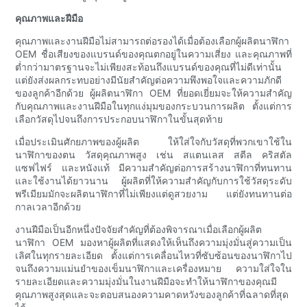
คุณภาพและฝีมือ
คุณภาพและงานฝีมือไม่สามารถต่อรองได้เมื่อต้องเลือกผู้ผลิตนาฬิกา
OEM ชื่อเสียงของแบรนด์ของคุณตกอยู่ในความเสี่ยง และคุณภาพที่
ต่ำกว่ามาตรฐานจะไม่เพียงสะท้อนถึงแบรนด์ของคุณที่ไม่ดีเท่านั้น
แต่ยังส่งผลกระทบอย่างมีนัยสำคัญต่อความพึงพอใจและความภักดี
ของลูกค้าอีกด้วย ผู้ผลิตนาฬิกา OEM ที่ยอดเยี่ยมจะให้ความสำคัญ
กับคุณภาพและงานฝีมือในทุกแง่มุมของกระบวนการผลิต ตั้งแต่การ
เลือกวัสดุไปจนถึงการประกอบนาฬิกาในขั้นสุดท้าย
เมื่อประเมินศักยภาพของผู้ผลิต ให้ใส่ใจกับวัสดุที่พวกเขาใช้ใน
นาฬิกาของตน วัสดุคุณภาพสูง เช่น สแตนเลส สตีล คริสตัล
แซฟไฟร์ และหนังแท้ มีความสำคัญต่อการสร้างนาฬิกาที่ทนทาน
และใช้งานได้ยาวนาน ผู้ผลิตที่ให้ความสำคัญกับการใช้วัสดุระดับ
พรีเมียมมักจะผลิตนาฬิกาที่ไม่เพียงแต่ดูสวยงาม แต่ยังทนทานต่อ
กาลเวลาอีกด้วย
งานฝีมือเป็นอีกหนึ่งปัจจัยสำคัญที่ต้องพิจารณาเมื่อเลือกผู้ผลิต
นาฬิกา OEM มองหาผู้ผลิตที่แสดงให้เห็นถึงความมุ่งมั่นสู่ความเป็น
เลิศในทุกรายละเอียด ตั้งแต่การเคลื่อนไหวที่ซับซ้อนของนาฬิกาไป
จนถึงความแม่นยำของเข็มนาฬิกาและเครื่องหมาย ความใส่ใจใน
รายละเอียดและความมุ่งมั่นในงานฝีมือจะทำให้นาฬิกาของคุณมี
คุณภาพสูงสุดและจะตอบสนองความคาดหวังของลูกค้าที่ฉลาดที่สุด