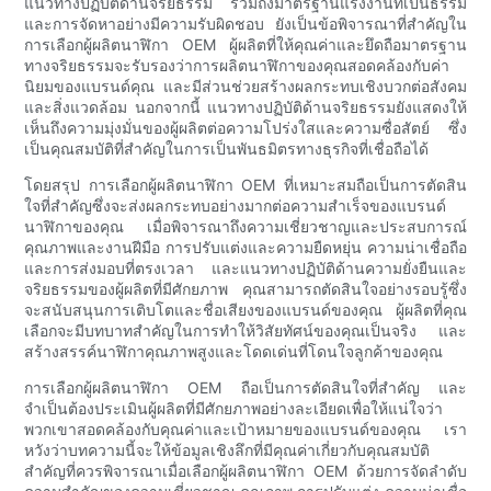
แนวทางปฏิบัติด้านจริยธรรม รวมถึงมาตรฐานแรงงานที่เป็นธรรม
และการจัดหาอย่างมีความรับผิดชอบ ยังเป็นข้อพิจารณาที่สำคัญใน
การเลือกผู้ผลิตนาฬิกา OEM ผู้ผลิตที่ให้คุณค่าและยึดถือมาตรฐาน
ทางจริยธรรมจะรับรองว่าการผลิตนาฬิกาของคุณสอดคล้องกับค่า
นิยมของแบรนด์คุณ และมีส่วนช่วยสร้างผลกระทบเชิงบวกต่อสังคม
และสิ่งแวดล้อม นอกจากนี้ แนวทางปฏิบัติด้านจริยธรรมยังแสดงให้
เห็นถึงความมุ่งมั่นของผู้ผลิตต่อความโปร่งใสและความซื่อสัตย์ ซึ่ง
เป็นคุณสมบัติที่สำคัญในการเป็นพันธมิตรทางธุรกิจที่เชื่อถือได้
โดยสรุป การเลือกผู้ผลิตนาฬิกา OEM ที่เหมาะสมถือเป็นการตัดสิน
ใจที่สำคัญซึ่งจะส่งผลกระทบอย่างมากต่อความสำเร็จของแบรนด์
นาฬิกาของคุณ เมื่อพิจารณาถึงความเชี่ยวชาญและประสบการณ์
คุณภาพและงานฝีมือ การปรับแต่งและความยืดหยุ่น ความน่าเชื่อถือ
และการส่งมอบที่ตรงเวลา และแนวทางปฏิบัติด้านความยั่งยืนและ
จริยธรรมของผู้ผลิตที่มีศักยภาพ คุณสามารถตัดสินใจอย่างรอบรู้ซึ่ง
จะสนับสนุนการเติบโตและชื่อเสียงของแบรนด์ของคุณ ผู้ผลิตที่คุณ
เลือกจะมีบทบาทสำคัญในการทำให้วิสัยทัศน์ของคุณเป็นจริง และ
สร้างสรรค์นาฬิกาคุณภาพสูงและโดดเด่นที่โดนใจลูกค้าของคุณ
การเลือกผู้ผลิตนาฬิกา OEM ถือเป็นการตัดสินใจที่สำคัญ และ
จำเป็นต้องประเมินผู้ผลิตที่มีศักยภาพอย่างละเอียดเพื่อให้แน่ใจว่า
พวกเขาสอดคล้องกับคุณค่าและเป้าหมายของแบรนด์ของคุณ เรา
หวังว่าบทความนี้จะให้ข้อมูลเชิงลึกที่มีคุณค่าเกี่ยวกับคุณสมบัติ
สำคัญที่ควรพิจารณาเมื่อเลือกผู้ผลิตนาฬิกา OEM ด้วยการจัดลำดับ