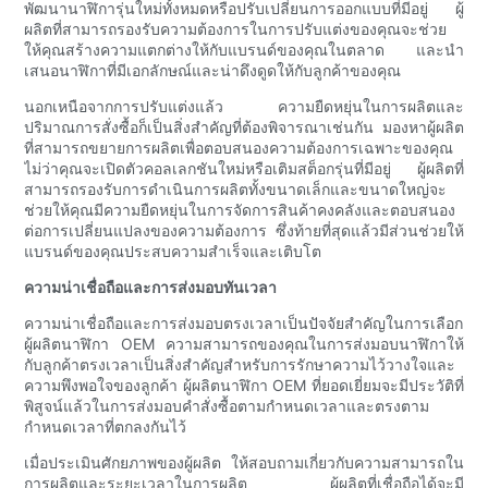
พัฒนานาฬิการุ่นใหม่ทั้งหมดหรือปรับเปลี่ยนการออกแบบที่มีอยู่ ผู้
ผลิตที่สามารถรองรับความต้องการในการปรับแต่งของคุณจะช่วย
ให้คุณสร้างความแตกต่างให้กับแบรนด์ของคุณในตลาด และนำ
เสนอนาฬิกาที่มีเอกลักษณ์และน่าดึงดูดให้กับลูกค้าของคุณ
นอกเหนือจากการปรับแต่งแล้ว ความยืดหยุ่นในการผลิตและ
ปริมาณการสั่งซื้อก็เป็นสิ่งสำคัญที่ต้องพิจารณาเช่นกัน มองหาผู้ผลิต
ที่สามารถขยายการผลิตเพื่อตอบสนองความต้องการเฉพาะของคุณ
ไม่ว่าคุณจะเปิดตัวคอลเลกชันใหม่หรือเติมสต็อกรุ่นที่มีอยู่ ผู้ผลิตที่
สามารถรองรับการดำเนินการผลิตทั้งขนาดเล็กและขนาดใหญ่จะ
ช่วยให้คุณมีความยืดหยุ่นในการจัดการสินค้าคงคลังและตอบสนอง
ต่อการเปลี่ยนแปลงของความต้องการ ซึ่งท้ายที่สุดแล้วมีส่วนช่วยให้
แบรนด์ของคุณประสบความสำเร็จและเติบโต
ความน่าเชื่อถือและการส่งมอบทันเวลา
ความน่าเชื่อถือและการส่งมอบตรงเวลาเป็นปัจจัยสำคัญในการเลือก
ผู้ผลิตนาฬิกา OEM ความสามารถของคุณในการส่งมอบนาฬิกาให้
กับลูกค้าตรงเวลาเป็นสิ่งสำคัญสำหรับการรักษาความไว้วางใจและ
ความพึงพอใจของลูกค้า ผู้ผลิตนาฬิกา OEM ที่ยอดเยี่ยมจะมีประวัติที่
พิสูจน์แล้วในการส่งมอบคำสั่งซื้อตามกำหนดเวลาและตรงตาม
กำหนดเวลาที่ตกลงกันไว้
เมื่อประเมินศักยภาพของผู้ผลิต ให้สอบถามเกี่ยวกับความสามารถใน
การผลิตและระยะเวลาในการผลิต ผู้ผลิตที่เชื่อถือได้จะมี