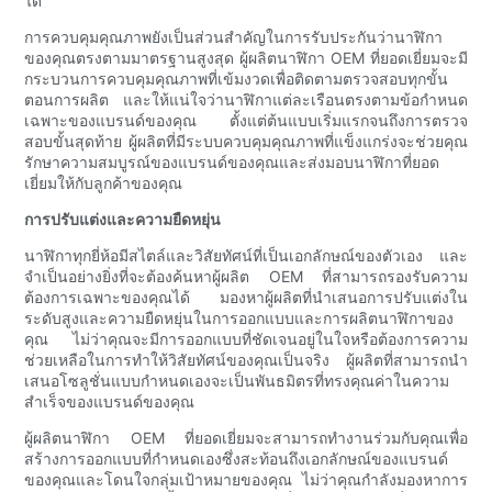
ได้
การควบคุมคุณภาพยังเป็นส่วนสำคัญในการรับประกันว่านาฬิกา
ของคุณตรงตามมาตรฐานสูงสุด ผู้ผลิตนาฬิกา OEM ที่ยอดเยี่ยมจะมี
กระบวนการควบคุมคุณภาพที่เข้มงวดเพื่อติดตามตรวจสอบทุกขั้น
ตอนการผลิต และให้แน่ใจว่านาฬิกาแต่ละเรือนตรงตามข้อกำหนด
เฉพาะของแบรนด์ของคุณ ตั้งแต่ต้นแบบเริ่มแรกจนถึงการตรวจ
สอบขั้นสุดท้าย ผู้ผลิตที่มีระบบควบคุมคุณภาพที่แข็งแกร่งจะช่วยคุณ
รักษาความสมบูรณ์ของแบรนด์ของคุณและส่งมอบนาฬิกาที่ยอด
เยี่ยมให้กับลูกค้าของคุณ
การปรับแต่งและความยืดหยุ่น
นาฬิกาทุกยี่ห้อมีสไตล์และวิสัยทัศน์ที่เป็นเอกลักษณ์ของตัวเอง และ
จำเป็นอย่างยิ่งที่จะต้องค้นหาผู้ผลิต OEM ที่สามารถรองรับความ
ต้องการเฉพาะของคุณได้ มองหาผู้ผลิตที่นำเสนอการปรับแต่งใน
ระดับสูงและความยืดหยุ่นในการออกแบบและการผลิตนาฬิกาของ
คุณ ไม่ว่าคุณจะมีการออกแบบที่ชัดเจนอยู่ในใจหรือต้องการความ
ช่วยเหลือในการทำให้วิสัยทัศน์ของคุณเป็นจริง ผู้ผลิตที่สามารถนำ
เสนอโซลูชั่นแบบกำหนดเองจะเป็นพันธมิตรที่ทรงคุณค่าในความ
สำเร็จของแบรนด์ของคุณ
ผู้ผลิตนาฬิกา OEM ที่ยอดเยี่ยมจะสามารถทำงานร่วมกับคุณเพื่อ
สร้างการออกแบบที่กำหนดเองซึ่งสะท้อนถึงเอกลักษณ์ของแบรนด์
ของคุณและโดนใจกลุ่มเป้าหมายของคุณ ไม่ว่าคุณกำลังมองหาการ