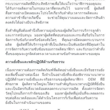
กระบวนการผลิตที่มีประสิทธิภาพเพื่อให้แน่ใจว่านาฬิกาของคุณจะ
ได้รับการผลิตภายในกรอบเวลาที่ตกลงกันไว้ นอกจากนี้ ผู้ผลิตที่
สื่อสารอย่างเปิดเผยและโปร่งใสเกี่ยวกับลำดับเวลาการผลิตและ
ความล่าช้าที่อาจเกิดขึ้น จะช่วยให้คุณวางแผนและจัดการสินค้า
คงคลังได้อย่างมีประสิทธิภาพ
สิ่งสำคัญคือต้องคำนึงถึงความมุ่งมั่นของผู้ผลิตในการบริการลูกค้า
และการสนับสนุน มองหาผู้ผลิตที่ตอบสนองและกระตือรือร้นในการ
จัดการกับข้อกังวลหรือข้อสงสัยใดๆ ที่คุณอาจมีตลอดกระบวนการ
ผลิต ผู้ผลิตที่ให้บริการลูกค้าที่เป็นเลิศจะเป็นพันธมิตรที่มีคุณค่าใน
การจัดการกับความซับซ้อนของการผลิตนาฬิกา และรับรองว่าคำสั่ง
ซื้อของคุณจะถูกจัดส่งตรงเวลาและตามข้อกำหนดเฉพาะของคุณ
ความยั่งยืนและหลักปฏิบัติด้านจริยธรรม
เนื่องจากความต้องการผลิตภัณฑ์ที่ผลิตอย่างยั่งยืนและมีจริยธรรมยัง
คงเพิ่มขึ้นอย่างต่อเนื่อง จึงจำเป็นอย่างยิ่งที่จะต้องพิจารณาแนวทาง
ปฏิบัติด้านความยั่งยืนและจริยธรรมของผู้ผลิตนาฬิกา OEM ที่มี
ศักยภาพ ผู้ผลิตรายใหญ่จะให้ความสำคัญกับแนวทางปฏิบัติที่ยั่งยืน
และเป็นมิตรกับสิ่งแวดล้อมตลอดกระบวนการผลิต ตั้งแต่การจัดหา
วัสดุไปจนถึงการกำจัดของเสีย มองหาผู้ผลิตที่มุ่งมั่นที่จะลดผลกระ
ทบต่อสิ่งแวดล้อมและได้ดำเนินโครงการริเริ่มเพื่อส่งเสริมความ
ยั่งยืนในการดำเนินงานของตน