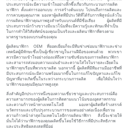
ประสบการณ์จะมีความเข้าใจอย่างลึกซึ้งเกี่ยวกับกระบวนการผลิต
นาฬิกา ตั้งแต่การออกแบบ การสร้างต้นแบบ ไปจนถึงการผลิตและ
การควบคุมคุณภาพ มองหาผู้ผลิตที่มีประวัติที่ได้รับการพิสูจน์แล้วใน
การผลิตนาฬิกาคุณภาพสูงสำหรับแบรนด์ที่มีชื่อเสียง ผู้ผลิตที่มี
ประสบการณ์กว้างขวางมีแนวโน้มที่จะมีความรู้และทักษะที่จำเป็น
ในการทำให้วิสัยทัศน์ของคุณเป็นจริงและผลิตนาฬิกาที่ตรงตาม
มาตรฐานของแบรนด์ของคุณ
ผู้ผลิตนาฬิกา OEM ที่ยอดเยี่ยมก็จะมีทีมช่างซ่อมนาฬิกาและช่าง
เทคนิคผู้มีทักษะซึ่งเป็นผู้เชี่ยวชาญในงานฝีมือของตนด้วย พวกเขา
ควรมีความเข้าใจอย่างถ่องแท้ถึงความซับซ้อนของการผลิตนาฬิกา
และสามารถส่งมอบความแม่นยำและความใส่ใจในรายละเอียดใน
นาฬิกาทุกเรือนที่พวกเขาผลิต นอกจากนี้ ผู้ผลิตที่มีทีมงานมืออาชีพที่
มีประสบการณ์จะมีความพร้อมมากขึ้นในการแก้ไขปัญหาและแก้ไข
ปัญหาที่อาจเกิดขึ้นในระหว่างกระบวนการผลิต เพื่อให้มั่นใจว่า
นาฬิกาของคุณมีคุณภาพสูงสุด
สิ่งสำคัญอีกประการหนึ่งของความเชี่ยวชาญและประสบการณ์คือ
ความสามารถของผู้ผลิตในการติดตามแนวโน้มของอุตสาหกรรม
และความก้าวหน้าทางเทคโนโลยี มองหาผู้ผลิตที่สร้างสรรค์
นวัตกรรมและปรับปรุงกระบวนการของตนอย่างต่อเนื่องเพื่อรวม
ความก้าวหน้าล่าสุดในเทคโนโลยีการผลิตนาฬิกา สิ่งนี้จะช่วยให้
มั่นใจได้ว่านาฬิกาของคุณผลิตขึ้นโดยใช้วิธีการที่มีประสิทธิภาพ
และประสิทธิผลสูงสุดที่มีอยู่