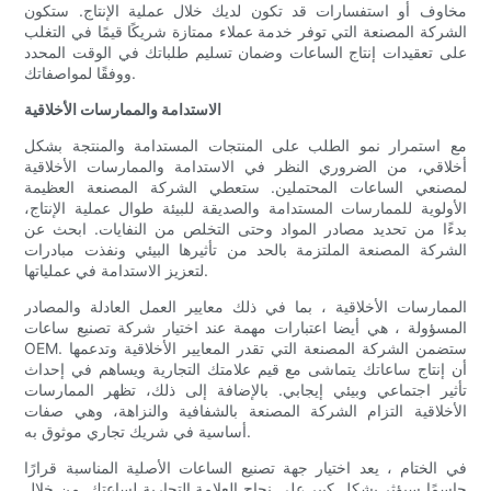
مخاوف أو استفسارات قد تكون لديك خلال عملية الإنتاج. ستكون
الشركة المصنعة التي توفر خدمة عملاء ممتازة شريكًا قيمًا في التغلب
على تعقيدات إنتاج الساعات وضمان تسليم طلباتك في الوقت المحدد
ووفقًا لمواصفاتك.
الاستدامة والممارسات الأخلاقية
مع استمرار نمو الطلب على المنتجات المستدامة والمنتجة بشكل
أخلاقي، من الضروري النظر في الاستدامة والممارسات الأخلاقية
لمصنعي الساعات المحتملين. ستعطي الشركة المصنعة العظيمة
الأولوية للممارسات المستدامة والصديقة للبيئة طوال عملية الإنتاج،
بدءًا من تحديد مصادر المواد وحتى التخلص من النفايات. ابحث عن
الشركة المصنعة الملتزمة بالحد من تأثيرها البيئي ونفذت مبادرات
لتعزيز الاستدامة في عملياتها.
الممارسات الأخلاقية ، بما في ذلك معايير العمل العادلة والمصادر
المسؤولة ، هي أيضا اعتبارات مهمة عند اختيار شركة تصنيع ساعات
OEM. ستضمن الشركة المصنعة التي تقدر المعايير الأخلاقية وتدعمها
أن إنتاج ساعاتك يتماشى مع قيم علامتك التجارية ويساهم في إحداث
تأثير اجتماعي وبيئي إيجابي. بالإضافة إلى ذلك، تظهر الممارسات
الأخلاقية التزام الشركة المصنعة بالشفافية والنزاهة، وهي صفات
أساسية في شريك تجاري موثوق به.
في الختام ، يعد اختيار جهة تصنيع الساعات الأصلية المناسبة قرارًا
حاسمًا سيؤثر بشكل كبير على نجاح العلامة التجارية لساعتك. من خلال