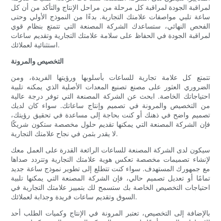
لمراقبة الجودة لمراقبة كل مرحلة من مراحل الإنتاج والتأكد من أن كل
ساعة تلبي مواصفات علامتك التجارية. بدءًا من النموذج الأولي وحتى
الفحص النهائي، ستساعدك الشركة المصنعة التي تتمتع بنظام قوي
لمراقبة الجودة في الحفاظ على سلامة علامتك التجارية وتقديم ساعات
استثنائية لعملائك.
التخصيص والمرونة
تتمتع كل علامة تجارية للساعات بأسلوبها ورؤيتها الفريدة، ومن
الضروري العثور على مصنع تصنيع المعدات الأصلية الذي يمكنه تلبية
احتياجاتك الخاصة. ابحث عن الشركة المصنعة التي توفر درجة عالية
من التخصيص والمرونة في تصميم وإنتاج ساعاتك. سواء كان لديك
تصميم واضح في ذهنك أو كنت بحاجة إلى مساعدة في تحقيق رؤيتك،
فإن الشركة المصنعة التي يمكنها تقديم حلول مخصصة ستكون شريكًا
لا يقدر بثمن في نجاح علامتك التجارية.
سيكون لدى الشركة المصنعة للساعات الرائعة القدرة على العمل معك
لإنشاء تصميمات مخصصة تعكس هوية علامتك التجارية وتتردد صداها
مع جمهورك المستهدف. سواء كنت تتطلع إلى تطوير نموذج ساعة جديد
تمامًا أو تعديل تصميم حالي، فإن الشركة المصنعة التي يمكنها تلبية
احتياجات التخصيص الخاصة بك ستسمح لك بتمييز علامتك التجارية في
السوق وتقديم ساعات فريدة وجذابة لعملائك.
بالإضافة إلى التخصيص، تعتبر المرونة في الإنتاج وكميات الطلب أحد