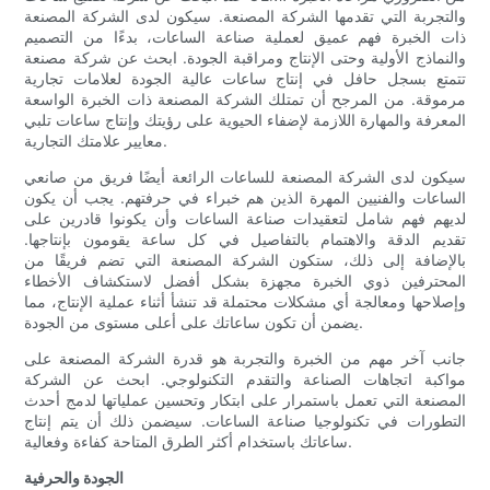
والتجربة التي تقدمها الشركة المصنعة. سيكون لدى الشركة المصنعة
ذات الخبرة فهم عميق لعملية صناعة الساعات، بدءًا من التصميم
والنماذج الأولية وحتى الإنتاج ومراقبة الجودة. ابحث عن شركة مصنعة
تتمتع بسجل حافل في إنتاج ساعات عالية الجودة لعلامات تجارية
مرموقة. من المرجح أن تمتلك الشركة المصنعة ذات الخبرة الواسعة
المعرفة والمهارة اللازمة لإضفاء الحيوية على رؤيتك وإنتاج ساعات تلبي
معايير علامتك التجارية.
سيكون لدى الشركة المصنعة للساعات الرائعة أيضًا فريق من صانعي
الساعات والفنيين المهرة الذين هم خبراء في حرفتهم. يجب أن يكون
لديهم فهم شامل لتعقيدات صناعة الساعات وأن يكونوا قادرين على
تقديم الدقة والاهتمام بالتفاصيل في كل ساعة يقومون بإنتاجها.
بالإضافة إلى ذلك، ستكون الشركة المصنعة التي تضم فريقًا من
المحترفين ذوي الخبرة مجهزة بشكل أفضل لاستكشاف الأخطاء
وإصلاحها ومعالجة أي مشكلات محتملة قد تنشأ أثناء عملية الإنتاج، مما
يضمن أن تكون ساعاتك على أعلى مستوى من الجودة.
جانب آخر مهم من الخبرة والتجربة هو قدرة الشركة المصنعة على
مواكبة اتجاهات الصناعة والتقدم التكنولوجي. ابحث عن الشركة
المصنعة التي تعمل باستمرار على ابتكار وتحسين عملياتها لدمج أحدث
التطورات في تكنولوجيا صناعة الساعات. سيضمن ذلك أن يتم إنتاج
ساعاتك باستخدام أكثر الطرق المتاحة كفاءة وفعالية.
الجودة والحرفية