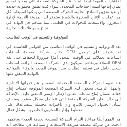
الاعتبارات المهمة أيضًا. ابحث عن الشركة المصنعة التي يمكنها توسيع
نطاق إنتاجها لتلبية احتياجاتك المحددة، سواء كنت تطلق مجموعة جديدة
أو تعيد تخزين النماذج الحالية. الشركة المصنعة التي يمكنها استيعاب كل
من عمليات الإنتاج الصغيرة والكبيرة ستوفر لك المرونة اللازمة لإدارة
المخزون والاستجابة للتحولات في الطلب، مما يساهم في النهاية في
نجاح ونمو علامتك التجارية.
الموثوقية والتسليم في الوقت المناسب
تعد الموثوقية والتسليم في الوقت المناسب من العوامل الحاسمة في
اختيار الشركة المصنعة للساعات OEM. تعد قدرتك على توصيل
الساعات لعملائك في الوقت المحدد أمرًا ضروريًا للحفاظ على ثقة
العملاء ورضاهم. سيكون لدى الشركة المصنعة الرائعة لساعات OEM
سجل حافل في تسليم الطلبات في الموعد المحدد والوفاء بالمواعيد
النهائية المتفق عليها.
عند تقييم الشركات المصنعة المحتملة، استفسر عن قدراتها الإنتاجية
والمهل الزمنية. سيكون لدى الشركة المصنعة الموثوقة عمليات إنتاج
فعالة لضمان إنتاج ساعاتك ضمن الإطار الزمني المتفق عليه. بالإضافة
إلى ذلك، فإن الشركة المصنعة التي تتواصل بشكل مفتوح وشفاف
بشأن الجدول الزمني للإنتاج وأي تأخيرات محتملة ستساعدك على
تخطيط وإدارة المخزون الخاص بك بشكل فعال.
من المهم أيضًا مراعاة التزام الشركة المصنعة بخدمة العملاء ودعمهم.
ابحث عن شركة مصنعة سريعة الاستجابة واستباقية في معالجة أية