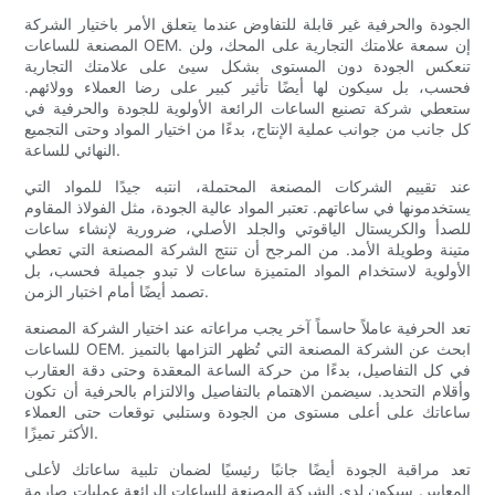
الجودة والحرفية غير قابلة للتفاوض عندما يتعلق الأمر باختيار الشركة
المصنعة للساعات OEM. إن سمعة علامتك التجارية على المحك، ولن
تنعكس الجودة دون المستوى بشكل سيئ على علامتك التجارية
فحسب، بل سيكون لها أيضًا تأثير كبير على رضا العملاء وولائهم.
ستعطي شركة تصنيع الساعات الرائعة الأولوية للجودة والحرفية في
كل جانب من جوانب عملية الإنتاج، بدءًا من اختيار المواد وحتى التجميع
النهائي للساعة.
عند تقييم الشركات المصنعة المحتملة، انتبه جيدًا للمواد التي
يستخدمونها في ساعاتهم. تعتبر المواد عالية الجودة، مثل الفولاذ المقاوم
للصدأ والكريستال الياقوتي والجلد الأصلي، ضرورية لإنشاء ساعات
متينة وطويلة الأمد. من المرجح أن تنتج الشركة المصنعة التي تعطي
الأولوية لاستخدام المواد المتميزة ساعات لا تبدو جميلة فحسب، بل
تصمد أيضًا أمام اختبار الزمن.
تعد الحرفية عاملاً حاسماً آخر يجب مراعاته عند اختيار الشركة المصنعة
للساعات OEM. ابحث عن الشركة المصنعة التي تُظهر التزامها بالتميز
في كل التفاصيل، بدءًا من حركة الساعة المعقدة وحتى دقة العقارب
وأقلام التحديد. سيضمن الاهتمام بالتفاصيل والالتزام بالحرفية أن تكون
ساعاتك على أعلى مستوى من الجودة وستلبي توقعات حتى العملاء
الأكثر تميزًا.
تعد مراقبة الجودة أيضًا جانبًا رئيسيًا لضمان تلبية ساعاتك لأعلى
المعايير. سيكون لدى الشركة المصنعة للساعات الرائعة عمليات صارمة