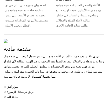
الأناقة والسحر الخالد قدم عينة مجانية
قطعة بيان مميزة أدلي ببيان في أي
من مجموعة الأساور الأنيقة كهدية خالدة
مناسبة خاصة مع عينة مجانية من
وساحرة للنساء والفتيات في حياتك،
مجموعة الأساور الأنيقة، التي تتميز
مثالية لأعياد الميلاد والعطلات
بتصميم متلألئ من المؤكد أنه سيلفت
والمناسبات الخاصة الأخرى.
الأنظار ويجذب الانتباه.
مقدمة مادية
عززي أناقتك مع مجموعة الأساور الأنيقة هذه التي تتميز بسوار كريستالي لامع جميل
وساعة يد مذهلة من الفولاذ المقاوم للصدأ. هذه المجموعة هي الهدية المثالية لأي فتاة أو
امرأة، فهي تجمع بين سحر المجوهرات والتطبيق العملي للساعة. بفضل ميزاتها
المقاومة للماء والرطوبة، فإن مجموعة مجوهرات الساعات العصرية هذه أنيقة وعملية،
مما يجعلها إكسسوارًا لا بد منه في أي مناسبة.
◎ سوار أنيق
◎ بريق كريستال الإسورة
◎ ساعة اليد