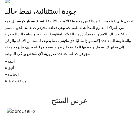
جودة استثنائية، نمط خالد
احصل على عينة مجانية مذهلة من مجموعة الأساور الأنيقة للنساء وسوار كريستال لامع
من الفولاذ المقاوم للصدأ هدية للفتيات، وهي قطعة مجوهرات عالية الجودة تتميز
بالكريستال اللامع وتصميم أنيق من الفولاذ المقاوم للصدأ. تعتبر ساعة اليد العصرية
والمقاومة للماء هذه إكسسوارًا مثاليًا لأي ملابس، مما يضيف لمسة من الأناقة والرقي
إلى مظهرك. بفضل وظيفتها المقاومة للرطوبة وتصميمها العصري، فإن مجموعة
مجوهرات الساعة هذه ضرورية لأي شخص يواكب الموضة.
● أنيقة
● أنيق
● الخالدة
● هدية تستحق
عرض المنتج