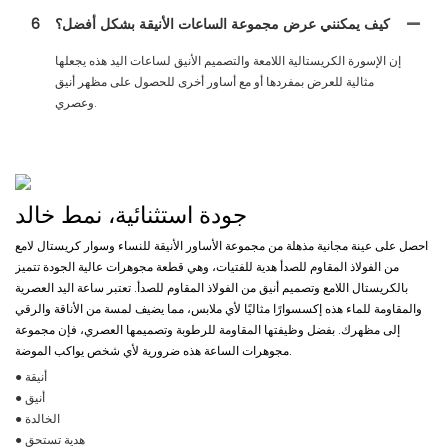
كيف يمكنني عرض مجموعة الساعات الأنيقة بشكل أفضل؟
6
إن الإسورة الكريستالية اللامعة والتصميم الأنيق لساعات اليد هذه يجعلها
مثالية للعرض بمفردها أو مع أساور أخرى للحصول على مظهر أنيق
وعصري.
جودة استثنائية، نمط خالد
احصل على عينة مجانية مذهلة من مجموعة الأساور الأنيقة للنساء وسوار كريستال لامع
من الفولاذ المقاوم للصدأ هدية للفتيات، وهي قطعة مجوهرات عالية الجودة تتميز
بالكريستال اللامع وتصميم أنيق من الفولاذ المقاوم للصدأ. تعتبر ساعة اليد العصرية
والمقاومة للماء هذه إكسسوارًا مثاليًا لأي ملابس، مما يضيف لمسة من الأناقة والرقي
إلى مظهرك. بفضل وظيفتها المقاومة للرطوبة وتصميمها العصري، فإن مجموعة
مجوهرات الساعة هذه ضرورية لأي شخص يواكب الموضة.
● أنيقة
● أنيق
● الخالدة
● هدية تستحق