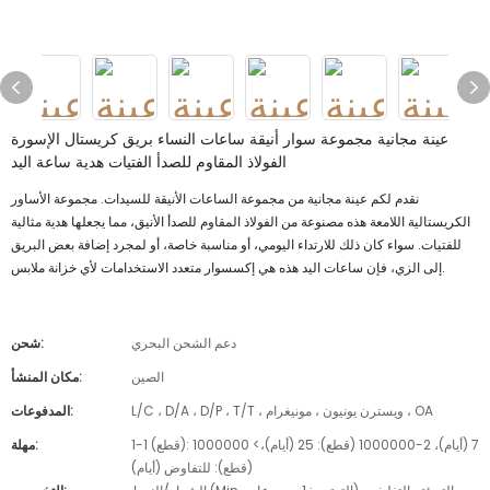
عينة مجانية مجموعة سوار أنيقة ساعات النساء بريق كريستال الإسورة
الفولاذ المقاوم للصدأ الفتيات هدية ساعة اليد
نقدم لكم عينة مجانية من مجموعة الساعات الأنيقة للسيدات. مجموعة الأساور
الكريستالية اللامعة هذه مصنوعة من الفولاذ المقاوم للصدأ الأنيق، مما يجعلها هدية مثالية
للفتيات. سواء كان ذلك للارتداء اليومي، أو مناسبة خاصة، أو لمجرد إضافة بعض البريق
إلى الزي، فإن ساعات اليد هذه هي إكسسوار متعدد الاستخدامات لأي خزانة ملابس.
دعم الشحن البحري
شحن:
الصين
مكان المنشأ:
L/C ، D/A ، D/P ، T/T ، ويسترن يونيون ، مونيغرام ، OA
المدفوعات:
1-1 (قطع): 7 (أيام)، 2-1000000 (قطع): 25 (أيام)،> 1000000
مهلة:
(قطع): للتفاوض (أيام)