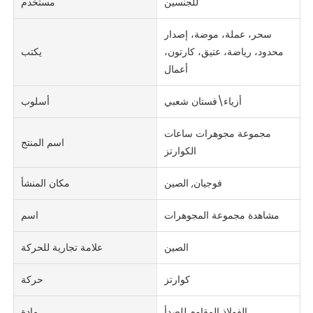
للجنسين
مستخدم
سحر، عملة، موضة، إصدار
محدود، رياضة، عتيق، كارتون،
يكتب
أعمال
أزياء\فستان شعبي
أسلوب
مجموعة مجوهرات ساعات
اسم المنتج
الكوارتز
فوجيان, الصين
مكان المنشأ
مشاهدة مجموعة المجوهرات
اسم
الصين
علامة تجارية للحركة
كوارتز
حركة
الفولاذ المقاوم للصدأ
مادة