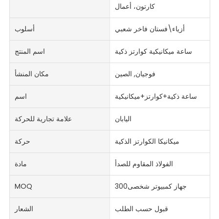
كارتون، أعمال
أزياء\فستان فاخر شعبي
أسلوب
ساعة ميكانيكية كوارتز ذكية
اسم المنتج
فوجيان, الصين
مكان المنشأ
ساعة ذكية+كوارتز+ميكانيكية
اسم
اليابان
علامة تجارية للحركة
ميكانيكا الكوارتز الذكية
حركة
الفولاذ المقاوم للصدأ
مادة
جهاز كمبيوتر شخصى300
MOQ
قبول حسب الطلب
الشعار