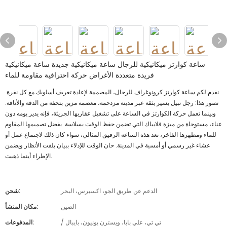
ساعة كوارتز ميكانيكية للرجال ساعة ميكانيكية جديدة ساعة ميكانيكية
فريدة متعددة الأغراض حركة احترافية مقاومة للماء
نقدم لكم ساعة كوارتز كرونوغراف للرجال، المصممة لإعادة تعريف أسلوبك مع كل نقرة.
تصور هذا: رجل نبيل يسير بثقة عبر مدينة مزدحمة، معصمه مزين بتحفة من الدقة والأناقة.
وبينما تعمل حركة الكوارتز في الساعة على تشغيل عقاربها الجريئة، فإنه يدير يومه دون
عناء، مستوحاة من ميزة فلايباك التي تضمن حفظ الوقت بسلاسة. بفضل تصميمها المقاوم
للماء ومظهرها الفاخر، تعد هذه الساعة الرفيق المثالي، سواء كان ذلك لاجتماع عمل أو
عشاء غير رسمي أو أمسية في المدينة. حان الوقت للإدلاء ببيان يلفت الأنظار ويضمن
الإطراء أينما ذهبت.
الدعم عن طريق الجو، اكسبرس، البحر
شحن:
الصين
مكان المنشأ:
/ تي تي، علي بابا، ويسترن يونيون، بايبال
المدفوعات: