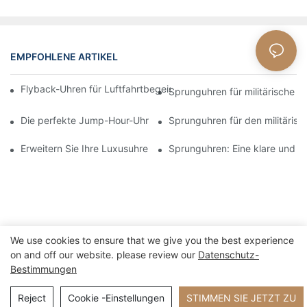
EMPFOHLENE ARTIKEL
Flyback-Uhren für Luftfahrtbegeisterte: Funktionalität und Stil v
Sprunguhren für militärische Pr
Die perfekte Jump-Hour-Uhr für Abenteurer und Entdecker
Sprunguhren für den militärisc
Erweitern Sie Ihre Luxusuhrensammlung mit Jump Hour-Uhren
Sprunguhren: Eine klare und z
We use cookies to ensure that we give you the best experience
on and off our website. please review our
Datenschutz-
Bestimmungen
Copyright © 2026 Xiamen Nifer Electronics Co.,Ltd – www.niferwatch.com
|
Seitenverzeichnis
Reject
Cookie -Einstellungen
STIMMEN SIE JETZT ZU