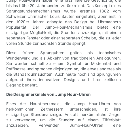
Jump Hour-Uhren haben eine faszinierende Geschichte, die
bis ins frühe 20. Jahrhundert zurückreicht. Das Konzept eines
Sprungstundenmechanismus wurde erstmals 1882 vom
Schweizer Uhrmacher Louis Sauter eingeführt, aber erst in
den 1920er Jahren erlangte das Design bei Uhrmachern
Popularität. Der Jump-Hour-Mechanismus bietet eine
einzigartige Möglichkeit, die Stunden anzuzeigen, mit einem
separaten Fenster oder einer separaten Scheibe, die zu jeder
vollen Stunde zur nächsten Stunde springt.
Diese frühen Sprunguhren galten als technisches
Wunderwerk und als Abkehr von traditionellen Analoguhren.
Sie wurden schnell zu einem Symbol für Modernität und
Raffinesse und sprachen diejenigen an, die etwas anderes als
die Standarduhr suchten. Auch heute noch sind Sprunguhren
aufgrund ihres innovativen Designs und ihrer zeitlosen
Eleganz begehrt.
Die Designmerkmale von Jump Hour-Uhren
Eines der Hauptmerkmale, die Jump Hour-Uhren von
herkömmlichen Zeitmessern unterscheiden, ist ihre
einzigartige Stundenanzeige. Anstatt herkömmliche Zeiger
zu verwenden, um die Stunden auf einem Zifferblatt
anzuzeigen, verwenden Jump-Hour-Uhren eine