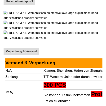
Unternehmensprofil
Verpackung & Versand
Versand & Verpackung
Hafen
Xiamen, Shenzhen, Hafen von Shanghai,
Zahlung
T/T, Western Union oder durch unwiderrufl
300 PCS
MOQ
Prob
Sie können 1 Stück bekommen
um es zu erhalten.