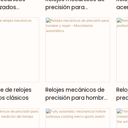
izados
precisión para
acer
ales
profesionales de
hom
negocios
e de relojes
Relojes mecánicos de
Relo
s clásicos
precisión para hombre
prec
y mujer – Movimiento
prof
automático
cole