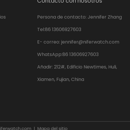
Contacto con nosotros
ios
Persona de contacto: Jennifer Zhang
Tel:86 13606927603
E-
correo:
jennifer@niferwatch.com
WhatsApp:86 13606927603
Añadir: 212#, Edificio Newtimes, Huli,
Xiamen, Fujian, China
.niferwatch.com |
Mapa del sitio