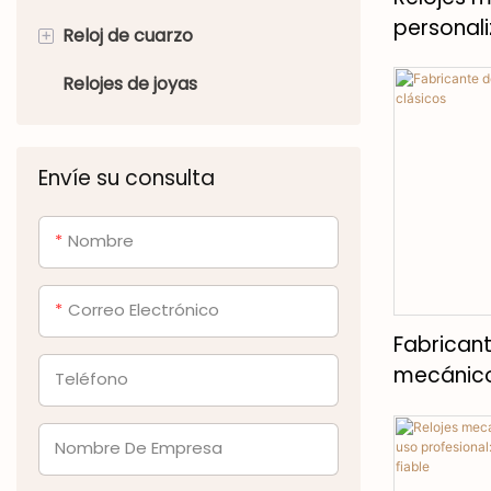
personal
+
Reloj de cuarzo
profesion
Relojes de joyas
Reloj de pulsera de cuarzo
para mujer
Envíe su consulta
Nombre
Correo Electrónico
Fabricant
mecánico
Teléfono
Nombre De Empresa