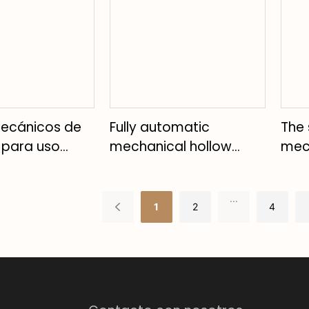
Fully automatic
The 
mecánicos de
mechanical hollow
mec
 para uso
luminous coating men's
inte
al: medición
sports watch
mech
o fiable
...
of t
1
2
4