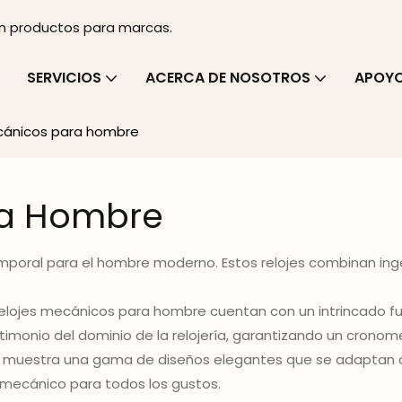
en productos para marcas.
SERVICIOS
ACERCA DE NOSOTROS
APOY
cánicos para hombre
ra Hombre
poral para el hombre moderno. Estos relojes combinan ingen
 relojes mecánicos para hombre cuentan con un intrincado f
monio del dominio de la relojería, garantizando un cronome
e y muestra una gama de diseños elegantes que se adaptan a
j mecánico para todos los gustos.