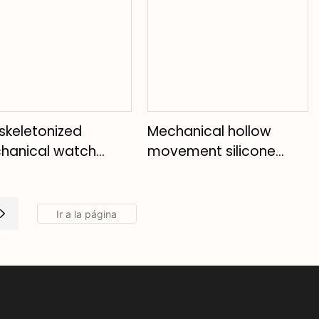
skeletonized
Mechanical hollow
hanical watch
movement silicone
rprets the
strap diamond-
anical aesthetics
studded business
he wrist
casual men's watch