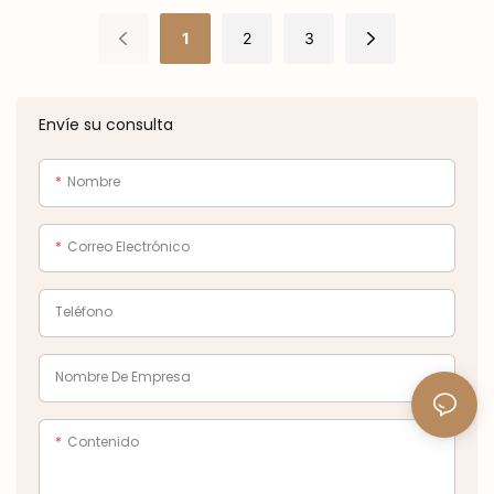
Relojes de cuarzo para
reloj de cuarzo resistente al
1
2
3
mujer
agua, reloj multifuncional
Envíe su consulta
Nombre
Correo Electrónico
Teléfono
Nombre De Empresa
Contenido