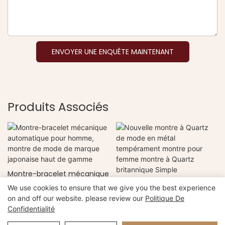
ENVOYER UNE ENQUÊTE MAINTENANT
Produits Associés
Montre-bracelet mécanique
automatique pour homme,
Nouvelle montre à Quartz
We use cookies to ensure that we give you the best experience
montre de mode de
de mode en métal
on and off our website. please review our
Politique De
marque japonaise haut de
tempérament montre pour
Confidentialité
gamme
femme montre à Quartz
Copyright © 2026 Xiamen Nifer Electronics Co., Ltd -