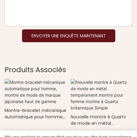
ENVOYER UNE ENQUÊTE MAINTENANT
Produits Associés
Montre-bracelet mécanique
automatique pour homme,
Nouvelle montre à Quartz
montre de mode de
de mode en métal
marque japonaise haut de
tempérament montre pour
gamme
femme montre à Quartz
We use cookies to ensure that we give you the best experience