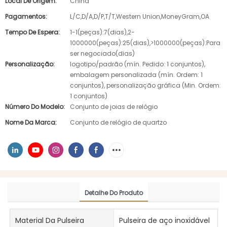
Local De Origem:
China
Pagamentos:
L/C,D/A,D/P,T/T,Western Union,MoneyGram,OA
Tempo De Espera:
1-1(peças):7(dias),2-
1000000(peças):25(dias),>1000000(peças):Para
ser negociado(dias)
Personalização:
logotipo/padrão (mín. Pedido: 1 conjuntos),
embalagem personalizada (mín. Ordem: 1
conjuntos), personalização gráfica (Min. Ordem:
1 conjuntos)
Número Do Modelo:
Conjunto de joias de relógio
Nome Da Marca:
Conjunto de relógio de quartzo
Detalhe Do Produto
Material Da Pulseira
Pulseira de aço inoxidável